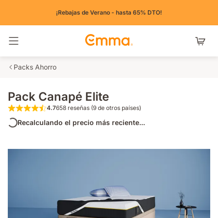
¡Rebajas de Verano - hasta 65% DTO!
Alternar navegación
Packs Ahorro
Pack Canapé Elite
4.7
658 reseñas (9 de otros países)
4.7 de 5 estrellas 658 reseñas (9 de otros pa
Recalculando el precio más reciente...