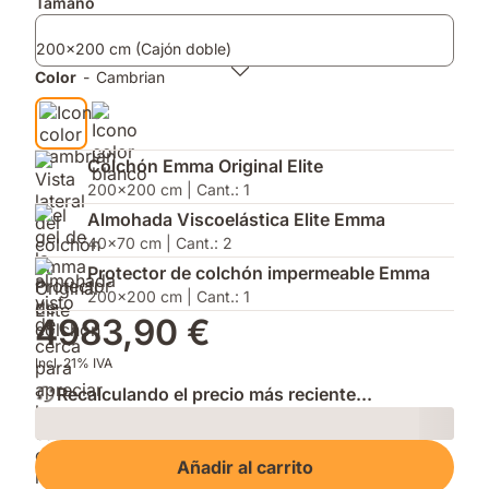
Complementos
Tamaño
y
del
con
apertura
año
AirGrid®
200x200 cm (Cajón doble)
sin
2026
y
esfuerzo.
por
el
Color
-
Cambrian
su
Protector
innovación.
de
Colchón
Impermeable.
Colchón Emma Original Elite
200x200 cm | Cant.: 1
Almohada Viscoelástica Elite Emma
40x70 cm | Cant.: 2
Protector de colchón impermeable Emma
200x200 cm | Cant.: 1
4983,90 €
Incl. 21% IVA
Recalculando el precio más reciente...
Loading
Añadir al carrito