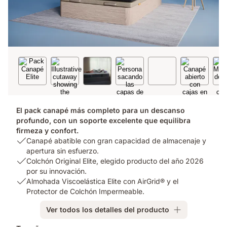
El pack canapé más completo para un descanso
profundo, con un soporte excelente que equilibra
firmeza y confort.
USP
Canapé abatible con gran capacidad de almacenaje y
1:
apertura sin esfuerzo.
Canapé
USP
Colchón Original Elite, elegido producto del año 2026
abatible
2:
por su innovación.
con
Colchón
USP
Almohada Viscoelástica Elite con AirGrid® y el
gran
Original
3:
Protector de Colchón Impermeable.
capacidad
Elite,
Almohada
Ver todos los detalles del producto
de
elegido
Viscoelástica
almacenaje
producto
Elite