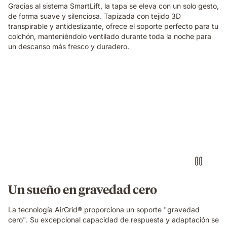
Gracias al sistema SmartLift, la tapa se eleva con un solo gesto,
de forma suave y silenciosa. Tapizada con tejido 3D
transpirable y antideslizante, ofrece el soporte perfecto para tu
colchón, manteniéndolo ventilado durante toda la noche para
un descanso más fresco y duradero.
Almohada
viscoelástica
Elite
Emma
con
sensación
de
0
gravedad
al
dormir
Un sueño en gravedad cero
La tecnología AirGrid® proporciona un soporte "gravedad
cero". Su excepcional capacidad de respuesta y adaptación se