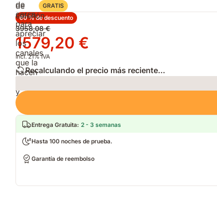
GRATIS
60 % de descuento
Precio
3958,08 €
original
Precio
1579,20 €
3958,08 €
1579,20 €
Incl. 21% IVA
Recalculando el precio más reciente...
Loading
Entrega Gratuita
:
2 - 3 semanas
Hasta 100 noches de prueba.
Garantía de reembolso