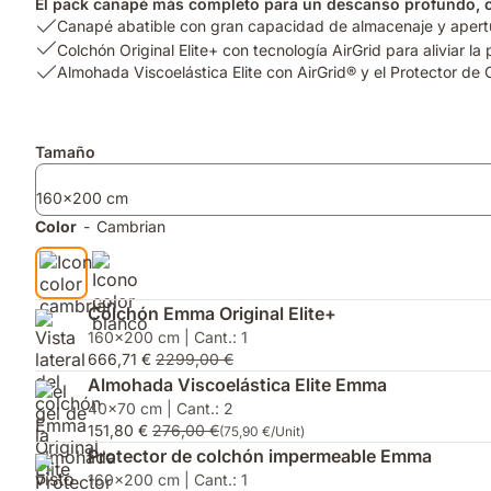
El pack canapé más completo para un descanso profundo, co
USP
Canapé abatible con gran capacidad de almacenaje y apertu
1:
USP
Colchón Original Elite+ con tecnología AirGrid para aliviar la
Canapé
2:
USP
Almohada Viscoelástica Elite con AirGrid® y el Protector d
abatible
Colchón
3:
con
Original
Almohada
gran
Elite+
Viscoelástica
Complementos
Tamaño
capacidad
con
Elite
de
tecnología
con
160x200 cm
almacenaje
AirGrid
AirGrid®
y
para
y
Color
-
Cambrian
apertura
aliviar
el
sin
la
Protector
esfuerzo.
presión
de
y
Colchón
Colchón Emma Original Elite+
funda
Impermeable
160x200 cm | Cant.: 1
hipoalergénica¹
GRATIS
666,71 €
2299,00 €
valorado
Almohada Viscoelástica Elite Emma
hasta
40x70 cm | Cant.: 2
159,90€.
151,80 €
276,00 €
(75,90 €/Unit)
Protector de colchón impermeable Emma
160x200 cm | Cant.: 1