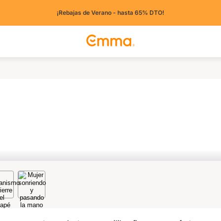
¡Rebajas de Verano - hasta 65% DTO!
íses)