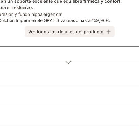
n un soporte excelente que equilibra firmeza y confort.
ra sin esfuerzo.
 presión y funda hipoalergénica
1
e Colchón Impermeable GRATIS valorado hasta 159,90€.
Ver todos los detalles del producto