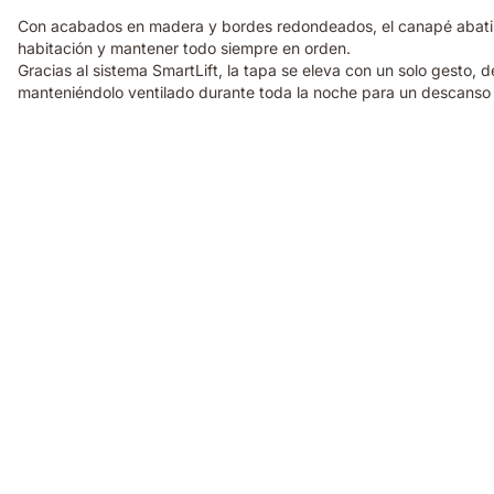
Con acabados en madera y bordes redondeados, el canapé abatibl
habitación y mantener todo siempre en orden.
Gracias al sistema SmartLift, la tapa se eleva con un solo gesto, 
manteniéndolo ventilado durante toda la noche para un descanso
Almohada
viscoelástica
Elite
Emma
con
sensación
de
0
gravedad
al
dormir