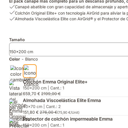
El pack canapé más completo para un descanso profundo, co
USP
Canapé abatible con gran capacidad de almacenaje y apertu
1:
USP
Colchón Original Elite+ con tecnología AirGrid para aliviar la
Canapé
2:
USP
Almohada Viscoelástica Elite con AirGrid® y el Protector d
abatible
Colchón
3:
con
Original
Almohada
gran
Elite+
Viscoelástica
Complementos
Tamaño
capacidad
con
Elite
de
tecnología
con
150x200 cm
almacenaje
AirGrid
AirGrid®
y
para
y
Color
-
Blanco
apertura
aliviar
el
sin
la
Protector
esfuerzo.
presión
de
y
Colchón
Colchón Emma Original Elite+
funda
Impermeable
150x200 cm | Cant.: 1
hipoalergénica¹
GRATIS
659,70 €
2199,00 €
valorado
Almohada Viscoelástica Elite Emma
hasta
40x70 cm | Cant.: 2
159,90€.
151,80 €
276,00 €
(75,90 €/Unit)
Protector de colchón impermeable Emma
150x200 cm | Cant.: 1