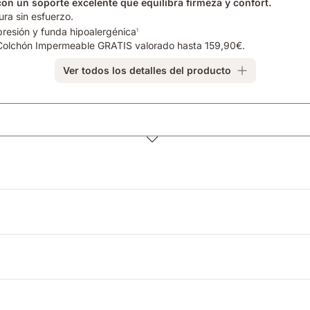
n un soporte excelente que equilibra firmeza y confort.
ra sin esfuerzo.
 presión y funda hipoalergénica
1
e Colchón Impermeable GRATIS valorado hasta 159,90€.
Ver todos los detalles del producto