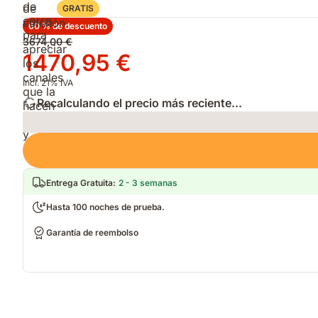
GRATIS
60 % de descuento
Precio
3674,00 €
original
Precio
1470,95 €
3674,00 €
1470,95 €
Incl. 21% IVA
Recalculando el precio más reciente...
Loading
Entrega Gratuita
:
2 - 3 semanas
Hasta 100 noches de prueba.
Garantía de reembolso