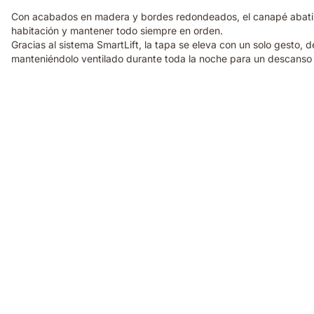
Con acabados en madera y bordes redondeados, el canapé abatibl
habitación y mantener todo siempre en orden.
Gracias al sistema SmartLift, la tapa se eleva con un solo gesto, 
manteniéndolo ventilado durante toda la noche para un descanso
Almohada
viscoelástica
Elite
Emma
con
sensación
de
0
gravedad
al
dormir