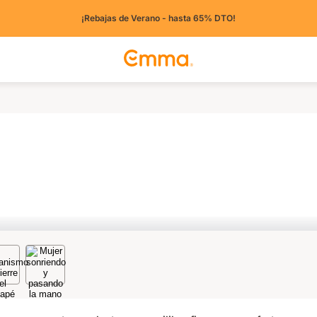
¡Rebajas de Verano - hasta 65% DTO!
íses)