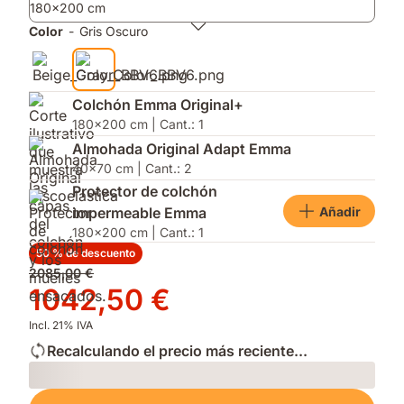
180x200 cm
incluidas.
y
en
mejor
firmeza
Color
-
Gris Oscuro
ventilación.
y
altura
para
adaptarse
Colchón Emma Original+
a
180x200 cm | Cant.: 1
tu
Almohada Original Adapt Emma
postura.
40x70 cm | Cant.: 2
Protector de colchón
Añadir
impermeable Emma
180x200 cm | Cant.: 1
50 % de descuento
Precio
2085,00 €
original
Precio
1042,50 €
2085,00 €
1042,50 €
Incl. 21% IVA
Recalculando el precio más reciente...
Loading