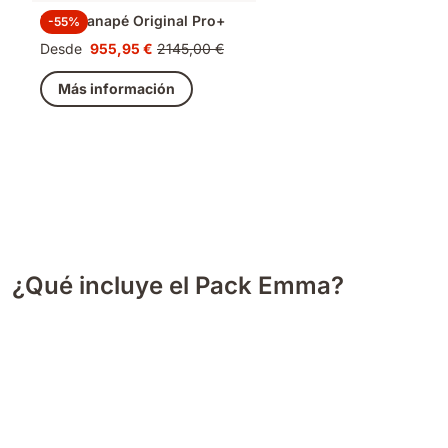
Pack Canapé Original Pro+
-55%
Desde
955,95 €
2145,00 €
Precio
Precio
955,95 €
original
Más información
2145,00 €
¿Qué incluye el Pack Emma?