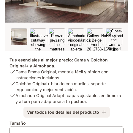
Tus esenciales al mejor precio: Cama y Colchón
Original+ y Almohada.
USP
Cama Emma Original, montaje fácil y rápido con
1:
instrucciones incluidas.
Cama
USP
Colchón Original+ híbrido con muelles, soporte
Emma
2:
ergonómico y mejor ventilación.
Original,
Colchón
USP
Almohada Original Adapt, capas ajustables en firmeza
montaje
Original+
3:
y altura para adaptarse a tu postura.
fácil
híbrido
Almohada
Ver todos los detalles del producto
y
con
Original
rápido
muelles,
Adapt,
Complementos
Tamaño
con
soporte
capas
instrucciones
ergonómico
ajustables