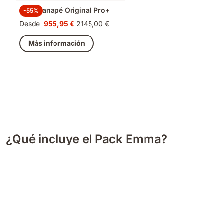
Pack Canapé Original Pro+
-55%
Desde
955,95 €
2145,00 €
Precio
Precio
955,95 €
original
Más información
2145,00 €
¿Qué incluye el Pack Emma?