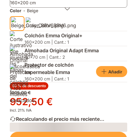
160x200 cm
incluidas.
y
en
mejor
firmeza
Color
-
Beige
ventilación.
y
altura
para
adaptarse
Colchón Emma Original+
a
160x200 cm | Cant.: 1
tu
Almohada Original Adapt Emma
postura.
40x70 cm | Cant.: 2
Protector de colchón
Añadir
impermeable Emma
160x200 cm | Cant.: 1
50 % de descuento
Precio
1905,00 €
original
Precio
952,50 €
1905,00 €
952,50 €
Incl. 21% IVA
Recalculando el precio más reciente...
Loading