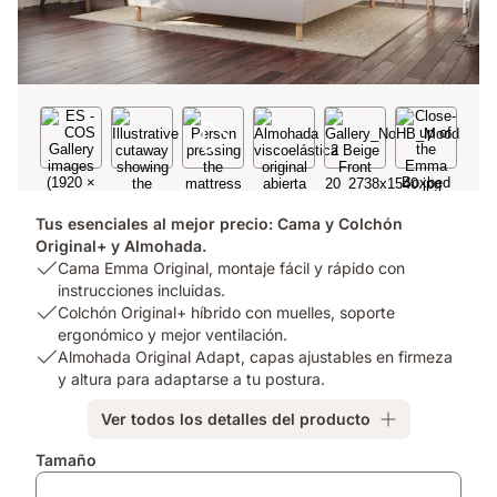
Tus esenciales al mejor precio: Cama y Colchón
Original+ y Almohada.
USP
Cama Emma Original, montaje fácil y rápido con
1:
instrucciones incluidas.
Cama
USP
Colchón Original+ híbrido con muelles, soporte
Emma
2:
ergonómico y mejor ventilación.
Original,
Colchón
USP
Almohada Original Adapt, capas ajustables en firmeza
montaje
Original+
3:
y altura para adaptarse a tu postura.
fácil
híbrido
Almohada
Ver todos los detalles del producto
y
con
Original
rápido
muelles,
Adapt,
Complementos
Tamaño
con
soporte
capas
instrucciones
ergonómico
ajustables