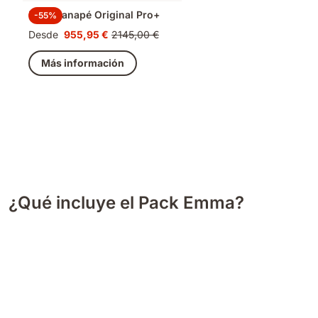
Pack Canapé Original Pro+
-55%
Desde
955,95 €
2145,00 €
Precio
Precio
955,95 €
original
Más información
2145,00 €
¿Qué incluye el Pack Emma?