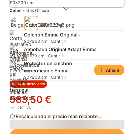
90x200 cm
incluidas.
y
en
mejor
firmeza
Color
-
Gris Oscuro
ventilación.
y
altura
para
adaptarse
Colchón Emma Original+
a
90x200 cm | Cant.: 1
tu
Almohada Original Adapt Emma
postura.
40x70 cm | Cant.: 1
Protector de colchón
Añadir
impermeable Emma
90x200 cm | Cant.: 1
50 % de descuento
Precio
1167,00 €
original
Precio
583,50 €
1167,00 €
583,50 €
Incl. 21% IVA
Recalculando el precio más reciente...
Loading