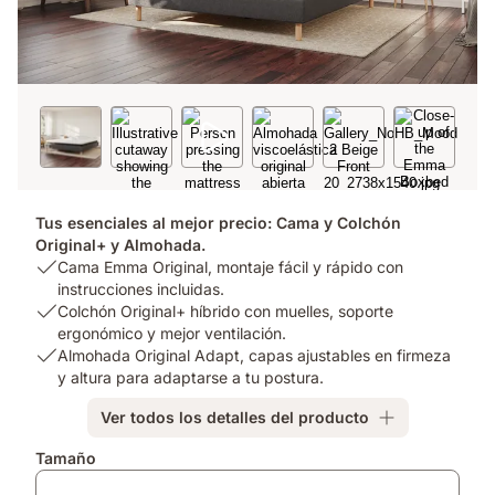
Tus esenciales al mejor precio: Cama y Colchón
Original+ y Almohada.
USP
Cama Emma Original, montaje fácil y rápido con
1:
instrucciones incluidas.
Cama
USP
Colchón Original+ híbrido con muelles, soporte
Emma
2:
ergonómico y mejor ventilación.
Original,
Colchón
USP
Almohada Original Adapt, capas ajustables en firmeza
montaje
Original+
3:
y altura para adaptarse a tu postura.
fácil
híbrido
Almohada
Ver todos los detalles del producto
y
con
Original
rápido
muelles,
Adapt,
Complementos
Tamaño
con
soporte
capas
instrucciones
ergonómico
ajustables