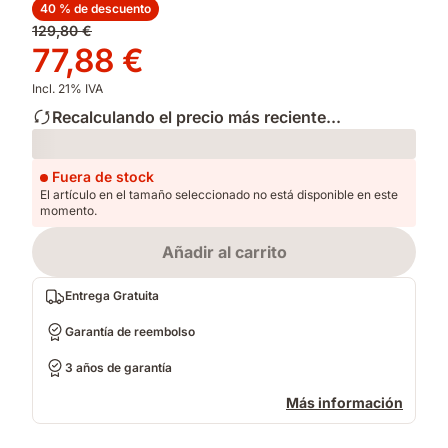
40 % de descuento
Precio
129,80 €
original
Precio
77,88 €
129,80 €
77,88 €
Incl. 21% IVA
Recalculando el precio más reciente...
Loading
Fuera de stock
El artículo en el tamaño seleccionado no está disponible en este
momento.
Añadir al carrito
Entrega Gratuita
Garantía de reembolso
3 años de garantía
Más información