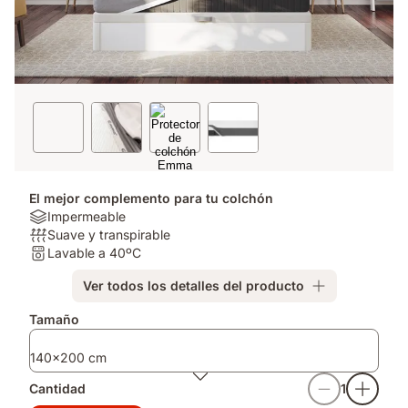
El mejor complemento para tu colchón
Tipo
Impermeable
de
Transpirabilidad:
Suave y transpirable
colchón:
Suave
Lavable:
Lavable a 40ºC
Impermeable
y
Lavable
Ver todos los detalles del producto
transpirable
a
40ºC
Complementos
Tamaño
140x200 cm
Cantidad
1