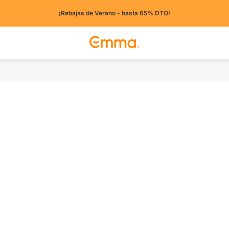
¡Rebajas de Verano - hasta 65% DTO!
tros países)