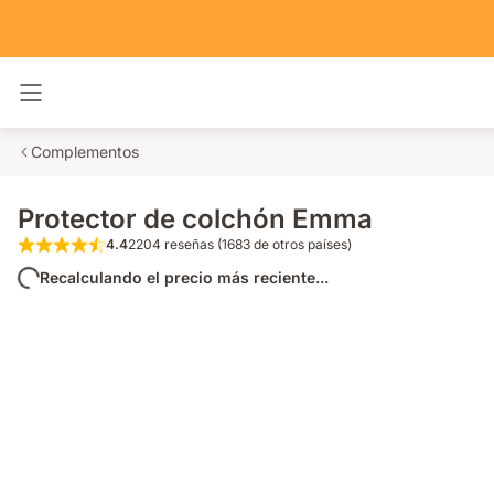
Alternar navegación
Complementos
Protector de colchón Emma
4.4
2204 reseñas (1683 de otros países)
4.4 de 5 estrellas 2204 reseñas (1683 de o
Recalculando el precio más reciente...