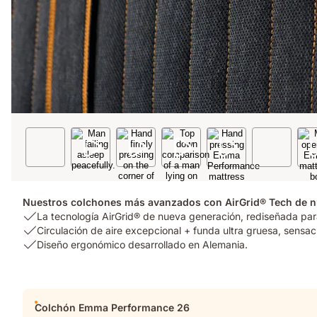
Nuestros colchones más avanzados con AirGrid® Tech de 
USP
La tecnología AirGrid® de nueva generación, rediseñada para
1:
USP
Circulación de aire excepcional + funda ultra gruesa, sensac
La
2:
USP
Diseño ergonómico desarrollado en Alemania.
tecnología
Circulación
3:
AirGrid®
de
Diseño
de
aire
ergonómico
Complementos
nueva
excepcional
desarrollado
Colchón Emma Performance 26
generación,
+
en