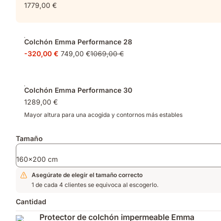
1779,00 €
rediseñada
funda
Alemania.
para
ultra
una
gruesa,
distribución
sensación
Colchón Emma Performance 28
de
fresca
-320,00 €
749,00 €
1069,00 €
presión
al
ideal.
primer
contacto
Colchón Emma Performance 30
1289,00 €
Mayor altura para una acogida y contornos más estables
Tamaño
160x200 cm
Asegúrate de elegir el tamaño correcto
1 de cada 4 clientes se equivoca al escogerlo.
Cantidad
Protector de colchón impermeable Emma