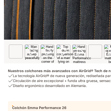
Nuestros colchones más avanzados con AirGrid® Tech de 
USP
La tecnología AirGrid® de nueva generación, rediseñada para
1:
USP
Circulación de aire excepcional + funda ultra gruesa, sensac
La
2:
USP
Diseño ergonómico desarrollado en Alemania.
tecnología
Circulación
3:
AirGrid®
de
Diseño
de
aire
ergonómico
Complementos
nueva
excepcional
desarrollado
Colchón Emma Performance 26
generación,
+
en