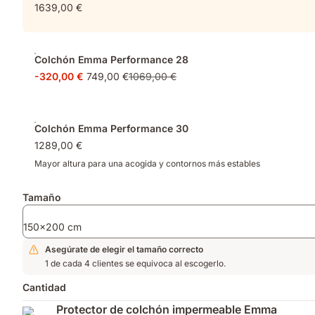
1639,00 €
rediseñada
funda
Alemania.
para
ultra
una
gruesa,
distribución
sensación
Colchón Emma Performance 28
de
fresca
-320,00 €
749,00 €
1069,00 €
presión
al
ideal.
primer
contacto
Colchón Emma Performance 30
1289,00 €
Mayor altura para una acogida y contornos más estables
Tamaño
150x200 cm
Asegúrate de elegir el tamaño correcto
1 de cada 4 clientes se equivoca al escogerlo.
Cantidad
Protector de colchón impermeable Emma