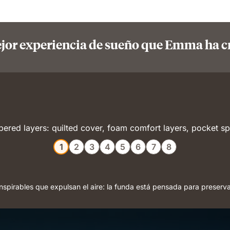
jor experiencia de sueño que Emma ha c
1
2
3
4
5
6
7
8
nspirables que expulsan el aire: la funda está pensada para preserva