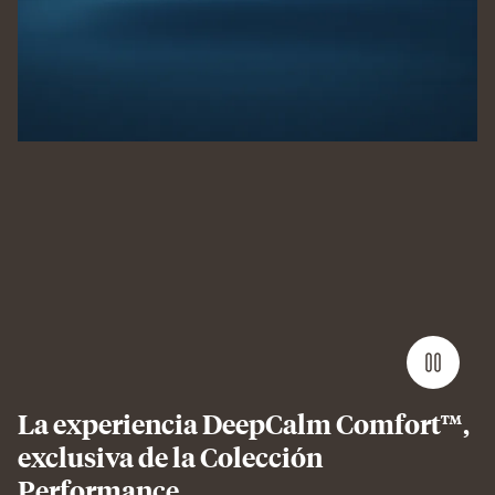
Man
sleeping
on
Emma
Performance
mattress
showing
undisturbed,
comfortable
sleep.
La experiencia DeepCalm Comfort™,
exclusiva de la Colección
Performance