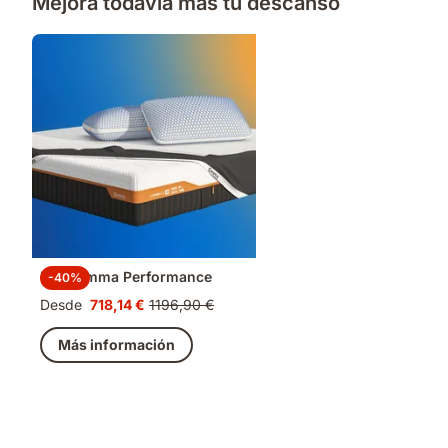
Mejora todavía más tu descanso
Pack Emma Performance
-40%
Desde
718,14 €
1196,90 €
Precio
Precio
718,14 €
original
Más información
1196,90 €