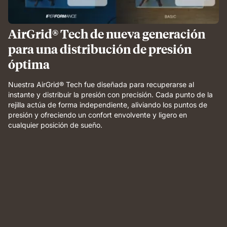
AirGrid® Tech de nueva generación
para una distribución de presión
óptima
Nuestra AirGrid® Tech fue diseñada para recuperarse al
instante y distribuir la presión con precisión. Cada punto de la
rejilla actúa de forma independiente, aliviando los puntos de
presión y ofreciendo un confort envolvente y ligero en
cualquier posición de sueño.
Weight
applied
to
grid
foam
layer
demonstrating