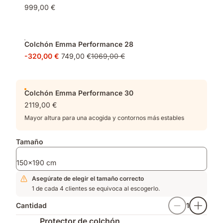
para
funda
en
999,00 €
una
ultra
Alemania.
distribución
gruesa,
de
sensación
presión
fresca
Colchón Emma Performance 28
ideal.
al
-320,00 €
749,00 €
1069,00 €
primer
contacto
Colchón Emma Performance 30
2119,00 €
Mayor altura para una acogida y contornos más estables
Tamaño
150x190 cm
Asegúrate de elegir el tamaño correcto
1 de cada 4 clientes se equivoca al escogerlo.
Cantidad
1
Protector de colchón