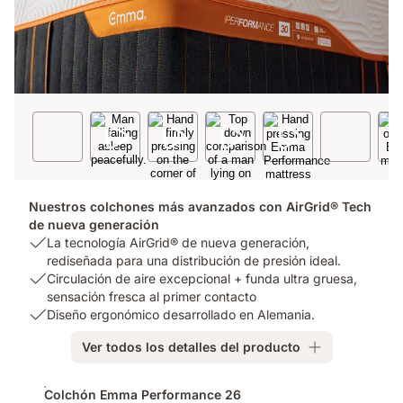
Nuestros colchones más avanzados con AirGrid® Tech
de nueva generación
USP
La tecnología AirGrid® de nueva generación,
1:
rediseñada para una distribución de presión ideal.
La
USP
Circulación de aire excepcional + funda ultra gruesa,
tecnología
2:
sensación fresca al primer contacto
AirGrid®
Circulación
USP
Diseño ergonómico desarrollado en Alemania.
de
de
3:
Ver todos los detalles del producto
nueva
aire
Diseño
generación,
excepcional
ergonómico
Complementos
rediseñada
+
desarrollado
Colchón Emma Performance 26