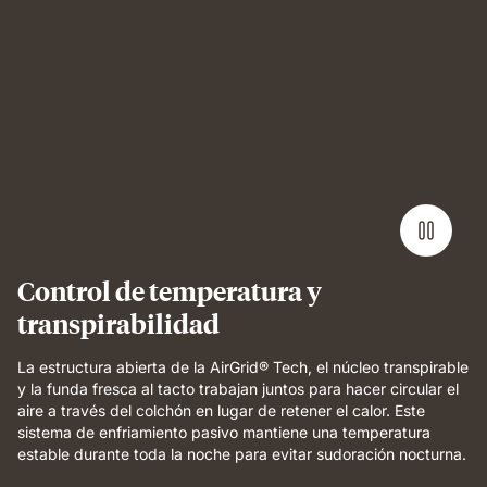
Man
lying
on
Emma
Performance
mattress
demonstrating
full-
body
support
and
Control de temperatura y
breathable
transpirabilidad
comfort.
La estructura abierta de la AirGrid® Tech, el núcleo transpirable
y la funda fresca al tacto trabajan juntos para hacer circular el
aire a través del colchón en lugar de retener el calor. Este
sistema de enfriamiento pasivo mantiene una temperatura
estable durante toda la noche para evitar sudoración nocturna.