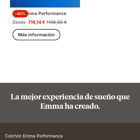
Pack Emma Performance
-40%
Desde
718,14 €
1196,90 €
Precio
Precio
718,14 €
original
Más información
1196,90 €
La mejor experiencia de sueño que
Emma ha creado.
Colchón Emma Performance