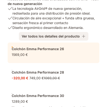
de nueva generación
USP
La tecnología AirGrid® de nueva generación,
1:
rediseñada para una distribución de presión ideal.
La
USP
Circulación de aire excepcional + funda ultra gruesa,
tecnología
2:
sensación fresca al primer contacto
AirGrid®
Circulación
USP
Diseño ergonómico desarrollado en Alemania.
de
de
3:
Ver todos los detalles del producto
nueva
aire
Diseño
generación,
excepcional
ergonómico
Complementos
rediseñada
+
desarrollado
Colchón Emma Performance 26
para
funda
en
1569,00 €
una
ultra
Alemania.
distribución
gruesa,
de
sensación
presión
fresca
Colchón Emma Performance 28
ideal.
al
-320,00 €
749,00 €
1069,00 €
primer
contacto
Colchón Emma Performance 30
1289,00 €