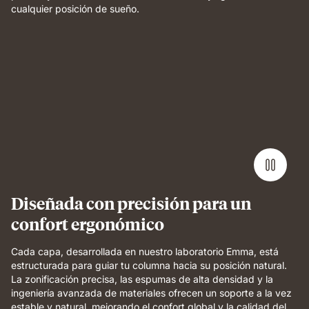
cualquier posición de sueño.
Weight
applied
to
grid
foam
layer
demonstrating
pressure
relief
and
even
Diseñada con precisión para un
support.
confort ergonómico
Cada capa, desarrollada en nuestro laboratorio Emma, está
estructurada para guiar tu columna hacia su posición natural.
La zonificación precisa, las espumas de alta densidad y la
ingeniería avanzada de materiales ofrecen un soporte a la vez
estable y natural, mejorando el confort global y la calidad del