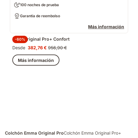
100 noches de prueba
Garantía de reembolso
Más información
Pack Original Pro+ Confort
-60%
Desde
382,76 €
956,90 €
Precio
Precio
382,76 €
original
Más información
956,90 €
Colchón Emma Original Pro
Colchón Emma Original Pro+