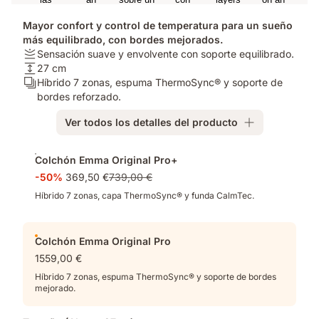
Mayor confort y control de temperatura para un sueño
más equilibrado, con bordes mejorados.
Firmeza:
Sensación suave y envolvente con soporte equilibrado.
Sensación
Altura
27 cm
suave
del
Número
Híbrido 7 zonas, espuma ThermoSync® y soporte de
y
colchón:
de
bordes reforzado.
envolvente
27
capas:
Ver todos los detalles del producto
con
cm
Híbrido
soporte
7
Complementos
equilibrado.
zonas,
Colchón Emma Original Pro+
espuma
-50%
369,50 €
739,00 €
ThermoSync®
y
Híbrido 7 zonas, capa ThermoSync® y funda CalmTec.
soporte
de
bordes
Colchón Emma Original Pro
reforzado.
1559,00 €
Híbrido 7 zonas, espuma ThermoSync® y soporte de bordes
mejorado.