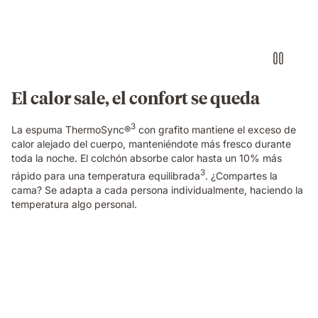
mattress
with
warm
and
cool
lighting
shown
El calor sale, el confort se queda
on
each
3
side.
La espuma ThermoSync®
con grafito mantiene el exceso de
calor alejado del cuerpo, manteniéndote más fresco durante
toda la noche. El colchón absorbe calor hasta un 10% más
3
rápido para una temperatura equilibrada
. ¿Compartes la
cama? Se adapta a cada persona individualmente, haciendo la
temperatura algo personal.