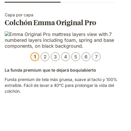
Capa por capa
Colchón Emma Original Pro
1
2
3
4
5
6
7
La funda premium que te dejará boquiabierto
Funda premium de tela más gruesa, suave al tacto y 100%
extraíble. Fácil de lavar a 40°C para prolongar la vida del
colchón.
Video
of
a
hand
touching