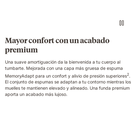
the
edge
of
an
Emma
Original
Mayor confort con un acabado
Pro
premium
mattress,
showing
the
Una suave amortiguación da la bienvenida a tu cuerpo al
textured
tumbarte. Mejorada con una capa más gruesa de espuma
cover
2
MemoryAdapt para un confort y alivio de presión superiores
.
and
El conjunto de espumas se adaptan a tu contorno mientras los
gold
muelles te mantienen elevado y alineado. Una funda premium
trim
aporta un acabado más lujoso.
in
close-
up
Couple
detail.
sleeping
on
a