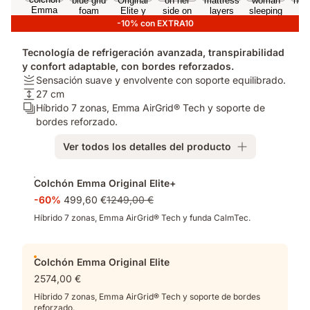
-10% con EXTRA10
Tecnología de refrigeración avanzada, transpirabilidad
y confort adaptable, con bordes reforzados.
Firmeza:
Sensación suave y envolvente con soporte equilibrado.
Sensación
Altura
27 cm
suave
del
Número
Híbrido 7 zonas, Emma AirGrid® Tech y soporte de
y
colchón:
de
bordes reforzado.
envolvente
27
capas:
Ver todos los detalles del producto
con
cm
Híbrido
soporte
7
Complementos
equilibrado.
zonas,
Colchón Emma Original Elite+
Emma
-60%
499,60 €
1249,00 €
AirGrid®
Tech
Híbrido 7 zonas, Emma AirGrid® Tech y funda CalmTec.
y
soporte
de
Colchón Emma Original Elite
bordes
2574,00 €
reforzado.
Híbrido 7 zonas, Emma AirGrid® Tech y soporte de bordes
reforzado.