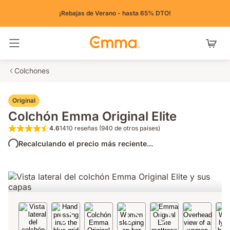
¡Rebajas de Verano - hasta 65% DTO!
Alternar navegación
Colchones
Original
Colchón Emma Original Elite
4.6
1410 reseñas (940 de otros países)
4.6 de 5 estrellas 1410 reseñas (940 de otr
Recalculando el precio más reciente...