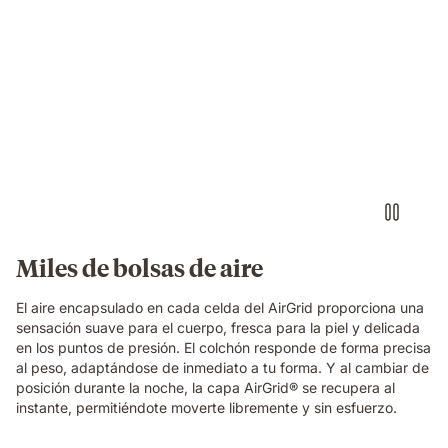
breathable
structure
in
Video
close-
of
up
a
detail.
floating
dark
blue
foam
block
with
a
textured
Miles de bolsas de aire
fibrous
surface,
El aire encapsulado en cada celda del AirGrid proporciona una
showing
sensación suave para el cuerpo, fresca para la piel y delicada
the
en los puntos de presión. El colchón responde de forma precisa
material
al peso, adaptándose de inmediato a tu forma. Y al cambiar de
technology
posición durante la noche, la capa AirGrid® se recupera al
of
instante, permitiéndote moverte libremente y sin esfuerzo.
the
Emma