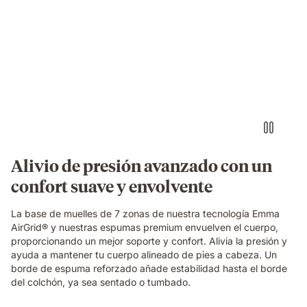
Original
Elite
Video
mattress.
of
a
small
round
object
pressing
into
the
blue
grid
Alivio de presión avanzado con un
foam
confort suave y envolvente
layer
of
the
La base de muelles de 7 zonas de nuestra tecnología Emma
Emma
AirGrid® y nuestras espumas premium envuelven el cuerpo,
Original
proporcionando un mejor soporte y confort. Alivia la presión y
Elite
ayuda a mantener tu cuerpo alineado de pies a cabeza. Un
mattress,
borde de espuma reforzado añade estabilidad hasta el borde
demonstrating
del colchón, ya sea sentado o tumbado.
localised
pressure