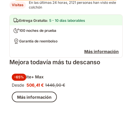
En las últimas 24 horas, 2121 personas han visto este
Visitas
colchón
Entrega Gratuita
:
5 - 10 días laborables
100 noches de prueba
Garantía de reembolso
Más información
Mejora todavía más tu descanso
Pack Elite+ Max
-65%
Desde
506,41 €
1446,90 €
Precio
Precio
506,41 €
original
Más información
1446,90 €