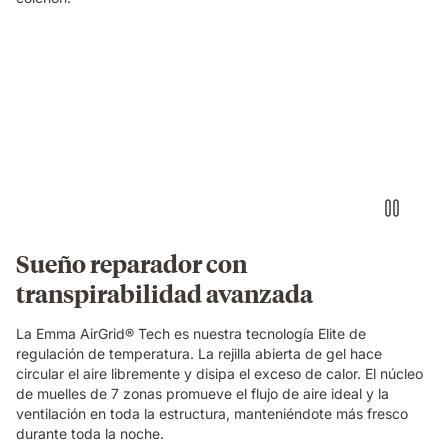
Video
of
a
hand
pinching
the
blue
grid
foam
layer
of
Sueño reparador con
the
transpirabilidad avanzada
Emma
Original
Elite
La Emma AirGrid® Tech es nuestra tecnología Elite de
mattress,
regulación de temperatura. La rejilla abierta de gel hace
showing
circular el aire libremente y disipa el exceso de calor. El núcleo
its
de muelles de 7 zonas promueve el flujo de aire ideal y la
open-
ventilación en toda la estructura, manteniéndote más fresco
cell
durante toda la noche.