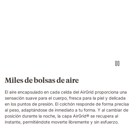
breathable
structure
in
Video
close-
of
up
a
detail.
floating
dark
blue
foam
block
with
a
textured
Miles de bolsas de aire
fibrous
surface,
El aire encapsulado en cada celda del AirGrid proporciona una
showing
sensación suave para el cuerpo, fresca para la piel y delicada
the
en los puntos de presión. El colchón responde de forma precisa
material
al peso, adaptándose de inmediato a tu forma. Y al cambiar de
technology
posición durante la noche, la capa AirGrid® se recupera al
of
instante, permitiéndote moverte libremente y sin esfuerzo.
the
Emma