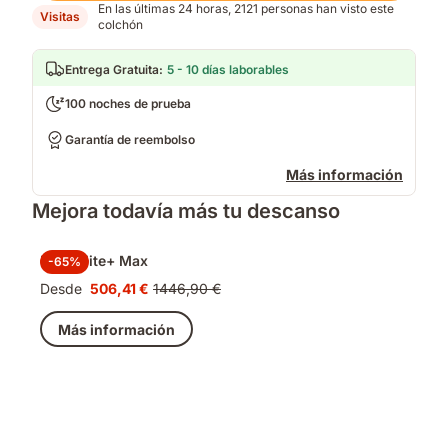
En las últimas 24 horas, 2121 personas han visto este
Visitas
colchón
Entrega Gratuita
:
5 - 10 días laborables
100 noches de prueba
Garantía de reembolso
Más información
Mejora todavía más tu descanso
Pack Elite+ Max
-65%
Desde
506,41 €
1446,90 €
Precio
Precio
506,41 €
original
Más información
1446,90 €