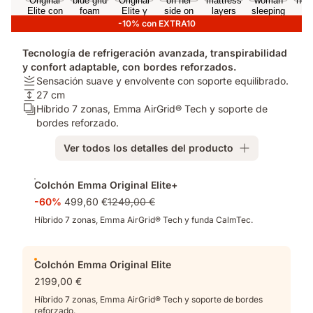
-10% con EXTRA10
Tecnología de refrigeración avanzada, transpirabilidad
y confort adaptable, con bordes reforzados.
Firmeza:
Sensación suave y envolvente con soporte equilibrado.
Sensación
Altura
27 cm
suave
del
Número
Híbrido 7 zonas, Emma AirGrid® Tech y soporte de
y
colchón:
de
bordes reforzado.
envolvente
27
capas:
Ver todos los detalles del producto
con
cm
Híbrido
soporte
7
Complementos
equilibrado.
zonas,
Colchón Emma Original Elite+
Emma
-60%
499,60 €
1249,00 €
AirGrid®
Tech
Híbrido 7 zonas, Emma AirGrid® Tech y funda CalmTec.
y
soporte
de
Colchón Emma Original Elite
bordes
2199,00 €
reforzado.
Híbrido 7 zonas, Emma AirGrid® Tech y soporte de bordes
reforzado.