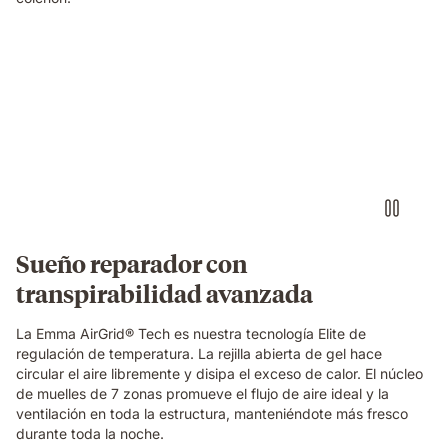
Video
of
a
hand
pinching
the
blue
grid
foam
layer
of
Sueño reparador con
the
transpirabilidad avanzada
Emma
Original
Elite
La Emma AirGrid® Tech es nuestra tecnología Elite de
mattress,
regulación de temperatura. La rejilla abierta de gel hace
showing
circular el aire libremente y disipa el exceso de calor. El núcleo
its
de muelles de 7 zonas promueve el flujo de aire ideal y la
open-
ventilación en toda la estructura, manteniéndote más fresco
cell
durante toda la noche.