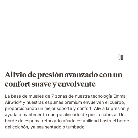
Original
Elite
Video
mattress.
of
a
small
round
object
pressing
into
the
blue
grid
Alivio de presión avanzado con un
foam
confort suave y envolvente
layer
of
the
La base de muelles de 7 zonas de nuestra tecnología Emma
Emma
AirGrid® y nuestras espumas premium envuelven el cuerpo,
Original
proporcionando un mejor soporte y confort. Alivia la presión y
Elite
ayuda a mantener tu cuerpo alineado de pies a cabeza. Un
mattress,
borde de espuma reforzado añade estabilidad hasta el borde
demonstrating
del colchón, ya sea sentado o tumbado.
localised
pressure