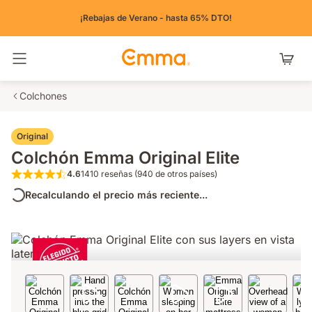
¡Rebajas de Verano - hasta 65% DTO!
Alternar navegación
Colchones
Original
Colchón Emma Original Elite
4.6
1410 reseñas (940 de otros países)
4.6 de 5 estrellas 1410 reseñas (940 de otr
Recalculando el precio más reciente...