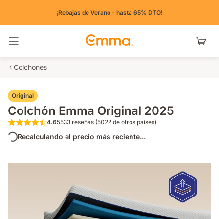
¡Rebajas de Verano - hasta 65% DTO!
Alternar navegación
Colchones
Original
Colchón Emma Original 2025
4.6
5533 reseñas (5022 de otros países)
4.6 de 5 estrellas 5533 reseñas (5022 de o
Recalculando el precio más reciente...