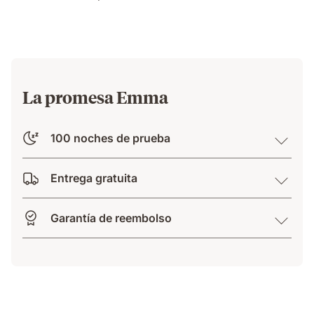
su
lado
sin
ser
molestada.
La promesa Emma
100 noches de prueba
Entrega gratuita
Garantía de reembolso