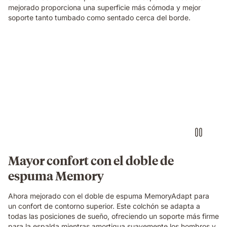
foam
mejorado proporciona una superficie más cómoda y mejor
and
soporte tanto tumbado como sentado cerca del borde.
spring
construction
beneath
Una
her.
familia
relajándose
y
riendo
junta
sobre
un
colchón
Emma
Original,
Mayor confort con el doble de
en
espuma Memory
un
dormitorio
acogedor.
Ahora mejorado con el doble de espuma MemoryAdapt para
un confort de contorno superior. Este colchón se adapta a
todas las posiciones de sueño, ofreciendo un soporte más firme
para la espalda mientras amortigua suavemente los hombros y