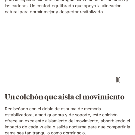
las caderas. Un confort equilibrado que apoya la alineación
natural para dormir mejor y despertar revitalizado.
Persona
tocando
una
batería
imaginaria
con
auriculares
sobre
un
colchón
Emma
Un colchón que aísla el movimiento
Original,
mientras
Rediseñado con el doble de espuma de memoria
su
estabilizadora, amortiguadora y de soporte, este colchón
pareja
ofrece un excelente aislamiento del movimiento, absorbiendo el
duerme
impacto de cada vuelta o salida nocturna para que compartir la
tranquilamente
cama sea tan tranquilo como dormir solo.
a