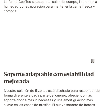
La funda CoolTec se adapta al calor del cuerpo, liberando la
humedad por evaporación para mantener la cama fresca y
cómoda.
Video
of
a
woman
sleeping
on
her
side
on
an
Emma
Soporte adaptable con estabilidad
Original
mejorada
mattress,
with
a
Nuestro colchón de 5 zonas está diseñado para responder de
layers
forma diferente a cada parte del cuerpo, ofreciendo más
view
soporte donde más lo necesitas y una amortiguación más
showing
suave en las zonas de presión. El nuevo soporte de bordes