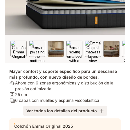
Mayor confort y soporte específico para un descanso
más profundo, con nuevo diseño de bordes.
Alivio
Ahora con 6 zonas ergonómicas y distribución de la
de
presión optimizada​
presión:
Altura
25 cm
Ahora
del
Número
6 capas con muelles y espuma viscoelástica
con
colchón:
de
Ver todos los detalles del producto
6
25
capas:
zonas
cm
6
Complementos
ergonómicas
capas
Colchón Emma Original 2025
y
con