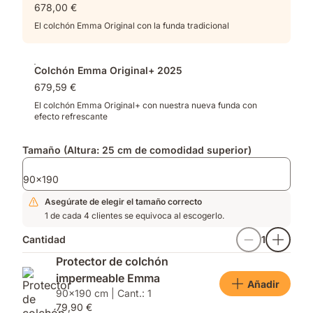
678,00 €
distribución
muelles
de
y
El colchón Emma Original con la funda tradicional
la
espuma
presión
viscoelástica
optimizada​
Colchón Emma Original+ 2025
679,59 €
El colchón Emma Original+ con nuestra nueva funda con
efecto refrescante
Tamaño (Altura: 25 cm de comodidad superior)
90x190
Asegúrate de elegir el tamaño correcto
1 de cada 4 clientes se equivoca al escogerlo.
Cantidad
1
Protector de colchón
impermeable Emma
Añadir
90x190 cm | Cant.: 1
79,90 €