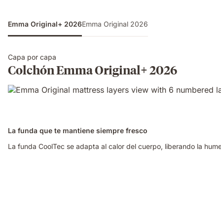
Emma Original+ 2026
Emma Original 2026
Capa por capa
Colchón Emma Original+ 2026
La funda que te mantiene siempre fresco
La funda CoolTec se adapta al calor del cuerpo, liberando la h
Video
of
a
woman
sleeping
on