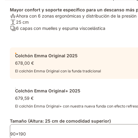
Mayor confort y soporte específico para un descanso más 
Alivio
Ahora con 6 zonas ergonómicas y distribución de la presión 
de
Altura
25 cm
presión:
del
Número
6 capas con muelles y espuma viscoelástica
Ahora
colchón:
de
con
25
capas:
6
cm
6
Complementos
zonas
capas
Colchón Emma Original 2025
ergonómicas
con
678,00 €
y
muelles
distribución
y
El colchón Emma Original con la funda tradicional
de
espuma
la
viscoelástica
presión
Colchón Emma Original+ 2025
optimizada​
679,59 €
El colchón Emma Original+ con nuestra nueva funda con efecto refres
Tamaño (Altura: 25 cm de comodidad superior)
90x190