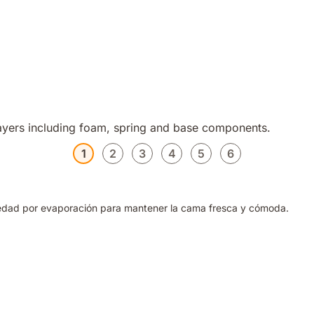
1
2
3
4
5
6
umedad por evaporación para mantener la cama fresca y cómoda.