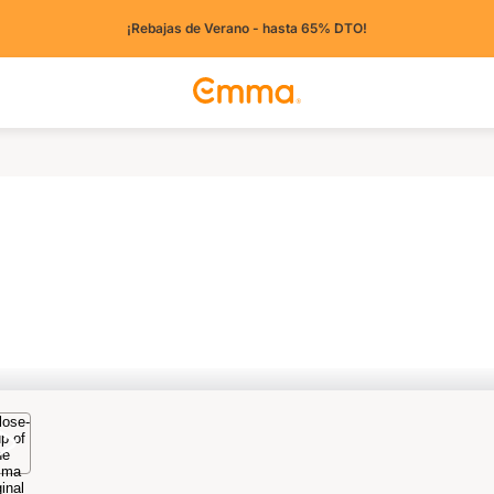
¡Rebajas de Verano - hasta 65% DTO!
tros países)