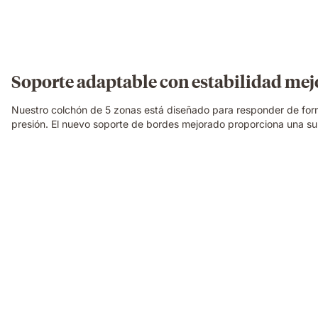
Soporte adaptable con estabilidad me
Nuestro colchón de 5 zonas está diseñado para responder de for
presión. El nuevo soporte de bordes mejorado proporciona una s
Una
familia
relajándose
y
riendo
junta
sobre
un
colchón
Emma
Original,