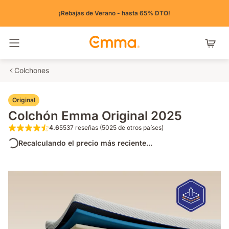
¡Rebajas de Verano - hasta 65% DTO!
Alternar navegación
Colchones
Original
Colchón Emma Original 2025
4.6
5537 reseñas (5025 de otros países)
4.6 de 5 estrellas 5537 reseñas (5025 de o
Recalculando el precio más reciente...