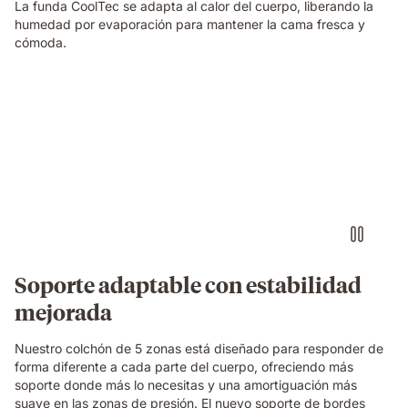
La funda CoolTec se adapta al calor del cuerpo, liberando la
humedad por evaporación para mantener la cama fresca y
cómoda.
Video
of
a
woman
sleeping
on
her
side
on
an
Emma
Soporte adaptable con estabilidad
Original
mejorada
mattress,
with
a
Nuestro colchón de 5 zonas está diseñado para responder de
layers
forma diferente a cada parte del cuerpo, ofreciendo más
view
soporte donde más lo necesitas y una amortiguación más
showing
suave en las zonas de presión. El nuevo soporte de bordes