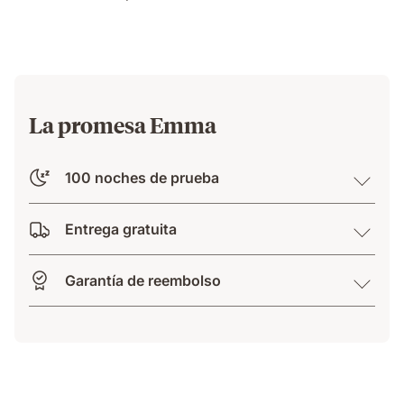
su
lado
sin
ser
molestada.
La promesa Emma
100 noches de prueba
Entrega gratuita
Garantía de reembolso