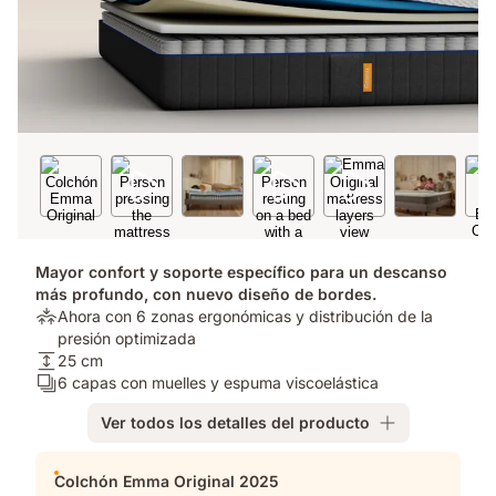
Mayor confort y soporte específico para un descanso
más profundo, con nuevo diseño de bordes.
Alivio
Ahora con 6 zonas ergonómicas y distribución de la
de
presión optimizada​
presión:
Altura
25 cm
Ahora
del
Número
6 capas con muelles y espuma viscoelástica
con
colchón:
de
Ver todos los detalles del producto
6
25
capas:
zonas
cm
6
Complementos
ergonómicas
capas
Colchón Emma Original 2025
y
con