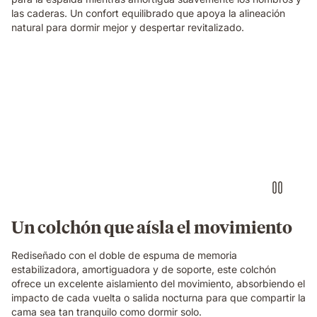
las caderas. Un confort equilibrado que apoya la alineación
natural para dormir mejor y despertar revitalizado.
Persona
tocando
una
batería
imaginaria
con
auriculares
sobre
un
colchón
Emma
Un colchón que aísla el movimiento
Original,
mientras
Rediseñado con el doble de espuma de memoria
su
estabilizadora, amortiguadora y de soporte, este colchón
pareja
ofrece un excelente aislamiento del movimiento, absorbiendo el
duerme
impacto de cada vuelta o salida nocturna para que compartir la
tranquilamente
cama sea tan tranquilo como dormir solo.
a