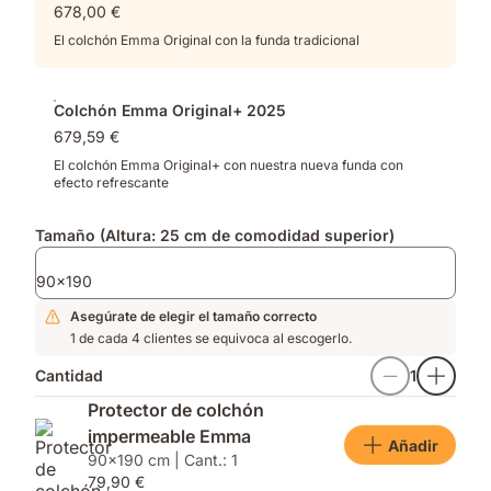
678,00 €
distribución
muelles
de
y
El colchón Emma Original con la funda tradicional
la
espuma
presión
viscoelástica
optimizada​
Colchón Emma Original+ 2025
679,59 €
El colchón Emma Original+ con nuestra nueva funda con
efecto refrescante
Tamaño (Altura: 25 cm de comodidad superior)
90x190
Asegúrate de elegir el tamaño correcto
1 de cada 4 clientes se equivoca al escogerlo.
Cantidad
1
Protector de colchón
impermeable Emma
Añadir
90x190 cm | Cant.: 1
79,90 €