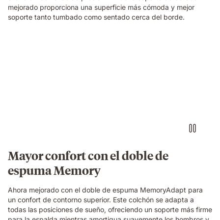
foam
mejorado proporciona una superficie más cómoda y mejor
and
soporte tanto tumbado como sentado cerca del borde.
spring
construction
beneath
Una
her.
familia
relajándose
y
riendo
junta
sobre
un
colchón
Emma
Original,
Mayor confort con el doble de
en
espuma Memory
un
dormitorio
acogedor.
Ahora mejorado con el doble de espuma MemoryAdapt para
un confort de contorno superior. Este colchón se adapta a
todas las posiciones de sueño, ofreciendo un soporte más firme
para la espalda mientras amortigua suavemente los hombros y