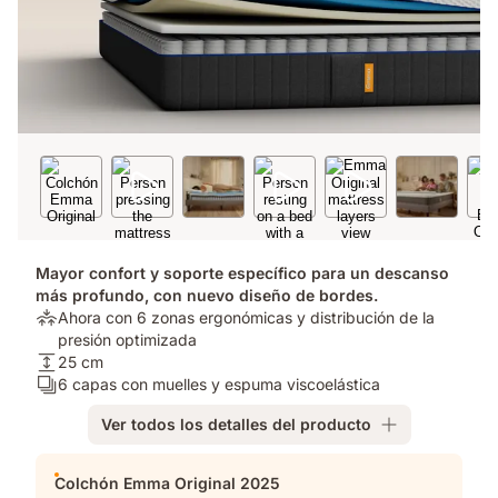
Mayor confort y soporte específico para un descanso
más profundo, con nuevo diseño de bordes.
Alivio
Ahora con 6 zonas ergonómicas y distribución de la
de
presión optimizada​
presión:
Altura
25 cm
Ahora
del
Número
6 capas con muelles y espuma viscoelástica
con
colchón:
de
Ver todos los detalles del producto
6
25
capas:
zonas
cm
6
Complementos
ergonómicas
capas
Colchón Emma Original 2025
y
con