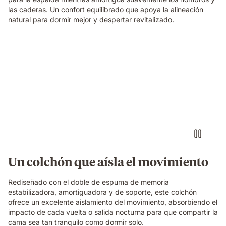
las caderas. Un confort equilibrado que apoya la alineación
natural para dormir mejor y despertar revitalizado.
Persona
tocando
una
batería
imaginaria
con
auriculares
sobre
un
colchón
Emma
Un colchón que aísla el movimiento
Original,
mientras
Rediseñado con el doble de espuma de memoria
su
estabilizadora, amortiguadora y de soporte, este colchón
pareja
ofrece un excelente aislamiento del movimiento, absorbiendo el
duerme
impacto de cada vuelta o salida nocturna para que compartir la
tranquilamente
cama sea tan tranquilo como dormir solo.
a