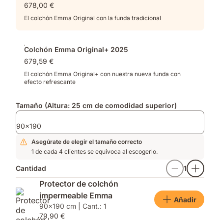
678,00 €
distribución
muelles
de
y
El colchón Emma Original con la funda tradicional
la
espuma
presión
viscoelástica
optimizada​
Colchón Emma Original+ 2025
679,59 €
El colchón Emma Original+ con nuestra nueva funda con
efecto refrescante
Tamaño (Altura: 25 cm de comodidad superior)
90x190
Asegúrate de elegir el tamaño correcto
1 de cada 4 clientes se equivoca al escogerlo.
Cantidad
1
Protector de colchón
impermeable Emma
Añadir
90x190 cm | Cant.: 1
79,90 €