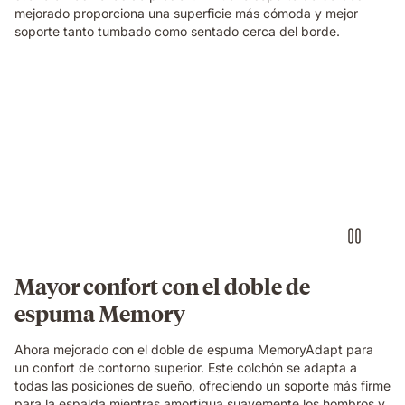
foam
mejorado proporciona una superficie más cómoda y mejor
and
soporte tanto tumbado como sentado cerca del borde.
spring
construction
beneath
Una
her.
familia
relajándose
y
riendo
junta
sobre
un
colchón
Emma
Original,
Mayor confort con el doble de
en
espuma Memory
un
dormitorio
acogedor.
Ahora mejorado con el doble de espuma MemoryAdapt para
un confort de contorno superior. Este colchón se adapta a
todas las posiciones de sueño, ofreciendo un soporte más firme
para la espalda mientras amortigua suavemente los hombros y