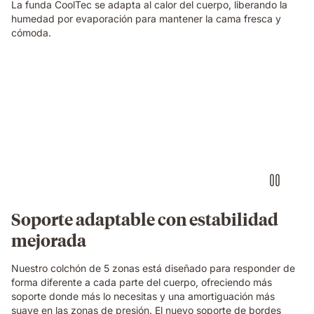
La funda CoolTec se adapta al calor del cuerpo, liberando la
humedad por evaporación para mantener la cama fresca y
cómoda.
Video
of
a
woman
sleeping
on
her
side
on
an
Emma
Soporte adaptable con estabilidad
Original
mejorada
mattress,
with
a
Nuestro colchón de 5 zonas está diseñado para responder de
layers
forma diferente a cada parte del cuerpo, ofreciendo más
view
soporte donde más lo necesitas y una amortiguación más
showing
suave en las zonas de presión. El nuevo soporte de bordes