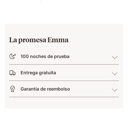
su
lado
sin
ser
molestada.
La promesa Emma
100 noches de prueba
Entrega gratuita
Garantía de reembolso