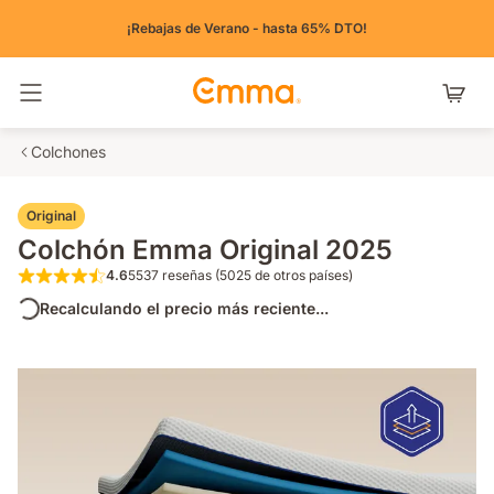
¡Rebajas de Verano - hasta 65% DTO!
Alternar navegación
Colchones
Original
Colchón Emma Original 2025
4.6
5537 reseñas (5025 de otros países)
4.6 de 5 estrellas 5537 reseñas (5025 de o
Recalculando el precio más reciente...