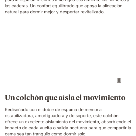
las caderas. Un confort equilibrado que apoya la alineación
natural para dormir mejor y despertar revitalizado.
Persona
tocando
una
batería
imaginaria
con
auriculares
sobre
un
colchón
Emma
Un colchón que aísla el movimiento
Original,
mientras
Rediseñado con el doble de espuma de memoria
su
estabilizadora, amortiguadora y de soporte, este colchón
pareja
ofrece un excelente aislamiento del movimiento, absorbiendo el
duerme
impacto de cada vuelta o salida nocturna para que compartir la
tranquilamente
cama sea tan tranquilo como dormir solo.
a