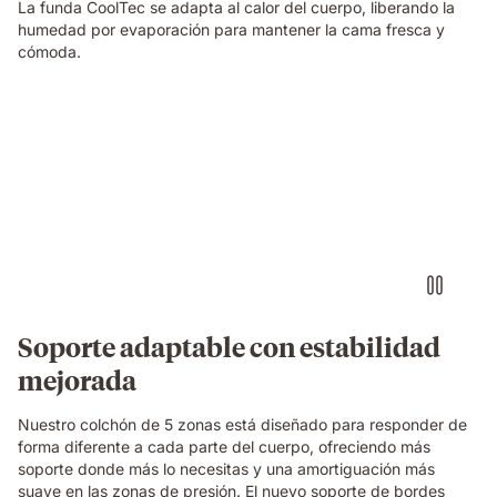
La funda CoolTec se adapta al calor del cuerpo, liberando la
humedad por evaporación para mantener la cama fresca y
cómoda.
Video
of
a
woman
sleeping
on
her
side
on
an
Emma
Soporte adaptable con estabilidad
Original
mejorada
mattress,
with
a
Nuestro colchón de 5 zonas está diseñado para responder de
layers
forma diferente a cada parte del cuerpo, ofreciendo más
view
soporte donde más lo necesitas y una amortiguación más
showing
suave en las zonas de presión. El nuevo soporte de bordes