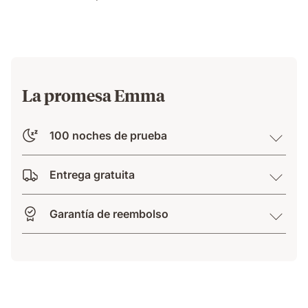
su
lado
sin
ser
molestada.
La promesa Emma
100 noches de prueba
Entrega gratuita
Garantía de reembolso