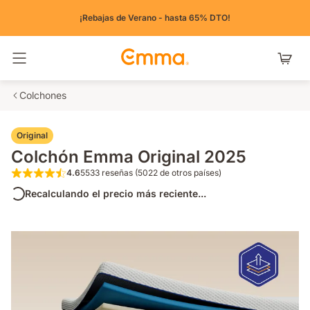
¡Rebajas de Verano - hasta 65% DTO!
Alternar navegación
Colchones
Original
Colchón Emma Original 2025
4.6
5533 reseñas (5022 de otros países)
4.6 de 5 estrellas 5533 reseñas (5022 de o
Recalculando el precio más reciente...