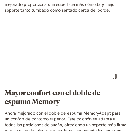
foam
mejorado proporciona una superficie más cómoda y mejor
and
soporte tanto tumbado como sentado cerca del borde.
spring
construction
beneath
Una
her.
familia
relajándose
y
riendo
junta
sobre
un
colchón
Emma
Original,
Mayor confort con el doble de
en
espuma Memory
un
dormitorio
acogedor.
Ahora mejorado con el doble de espuma MemoryAdapt para
un confort de contorno superior. Este colchón se adapta a
todas las posiciones de sueño, ofreciendo un soporte más firme
para la espalda mientras amortigua suavemente los hombros y