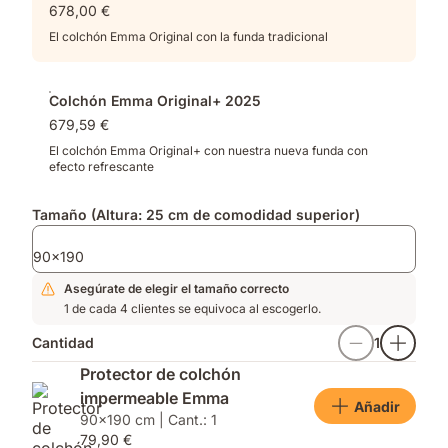
678,00 €
distribución
muelles
de
y
El colchón Emma Original con la funda tradicional
la
espuma
presión
viscoelástica
optimizada​
Colchón Emma Original+ 2025
679,59 €
El colchón Emma Original+ con nuestra nueva funda con
efecto refrescante
Tamaño (Altura: 25 cm de comodidad superior)
90x190
Asegúrate de elegir el tamaño correcto
1 de cada 4 clientes se equivoca al escogerlo.
Cantidad
1
Protector de colchón
impermeable Emma
Añadir
90x190 cm | Cant.: 1
79,90 €