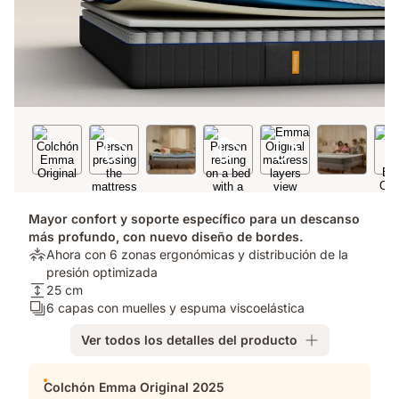
Mayor confort y soporte específico para un descanso
más profundo, con nuevo diseño de bordes.
Alivio
Ahora con 6 zonas ergonómicas y distribución de la
de
presión optimizada​
presión:
Altura
25 cm
Ahora
del
Número
6 capas con muelles y espuma viscoelástica
con
colchón:
de
Ver todos los detalles del producto
6
25
capas:
zonas
cm
6
Complementos
ergonómicas
capas
Colchón Emma Original 2025
y
con