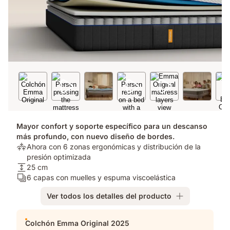
Mayor confort y soporte específico para un descanso
más profundo, con nuevo diseño de bordes.
Alivio
Ahora con 6 zonas ergonómicas y distribución de la
de
presión optimizada​
presión:
Altura
25 cm
Ahora
del
Número
6 capas con muelles y espuma viscoelástica
con
colchón:
de
Ver todos los detalles del producto
6
25
capas:
zonas
cm
6
Complementos
ergonómicas
capas
Colchón Emma Original 2025
y
con