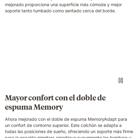
foam
mejorado proporciona una superficie más cómoda y mejor
and
soporte tanto tumbado como sentado cerca del borde.
spring
construction
beneath
Una
her.
familia
relajándose
y
riendo
junta
sobre
un
colchón
Emma
Original,
Mayor confort con el doble de
en
espuma Memory
un
dormitorio
acogedor.
Ahora mejorado con el doble de espuma MemoryAdapt para
un confort de contorno superior. Este colchón se adapta a
todas las posiciones de sueño, ofreciendo un soporte más firme
para la espalda mientras amortigua suavemente los hombros y