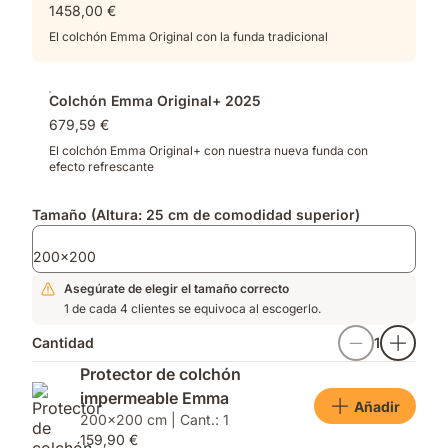
1458,00 €
distribución
muelles
de
y
El colchón Emma Original con la funda tradicional
la
espuma
presión
viscoelástica
optimizada​
Colchón Emma Original+ 2025
679,59 €
El colchón Emma Original+ con nuestra nueva funda con
efecto refrescante
Tamaño (Altura: 25 cm de comodidad superior)
200x200
Asegúrate de elegir el tamaño correcto
1 de cada 4 clientes se equivoca al escogerlo.
Cantidad
1
Protector de colchón
impermeable Emma
Añadir
200x200 cm | Cant.: 1
159,90 €