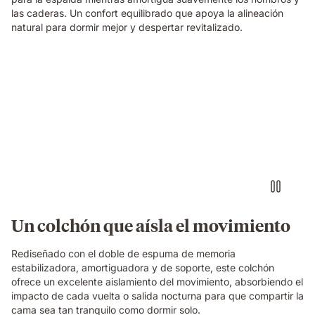
las caderas. Un confort equilibrado que apoya la alineación
natural para dormir mejor y despertar revitalizado.
Persona
tocando
una
batería
imaginaria
con
auriculares
sobre
un
colchón
Emma
Un colchón que aísla el movimiento
Original,
mientras
Rediseñado con el doble de espuma de memoria
su
estabilizadora, amortiguadora y de soporte, este colchón
pareja
ofrece un excelente aislamiento del movimiento, absorbiendo el
duerme
impacto de cada vuelta o salida nocturna para que compartir la
tranquilamente
cama sea tan tranquilo como dormir solo.
a