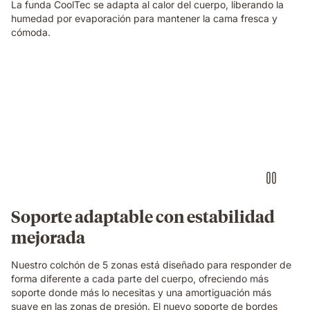
La funda CoolTec se adapta al calor del cuerpo, liberando la
humedad por evaporación para mantener la cama fresca y
cómoda.
Video
of
a
woman
sleeping
on
her
side
on
an
Emma
Soporte adaptable con estabilidad
Original
mejorada
mattress,
with
a
Nuestro colchón de 5 zonas está diseñado para responder de
layers
forma diferente a cada parte del cuerpo, ofreciendo más
view
soporte donde más lo necesitas y una amortiguación más
showing
suave en las zonas de presión. El nuevo soporte de bordes