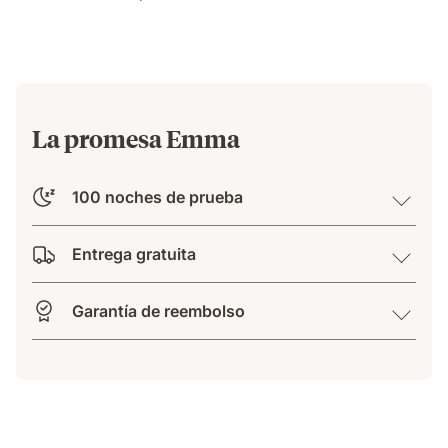
su
lado
sin
ser
molestada.
La promesa Emma
100 noches de prueba
Entrega gratuita
Garantía de reembolso