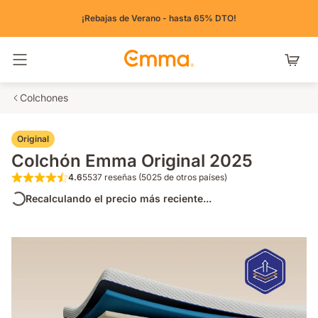
¡Rebajas de Verano - hasta 65% DTO!
Alternar navegación
Colchones
Original
Colchón Emma Original 2025
4.6
5537 reseñas (5025 de otros países)
4.6 de 5 estrellas 5537 reseñas (5025 de o
Recalculando el precio más reciente...