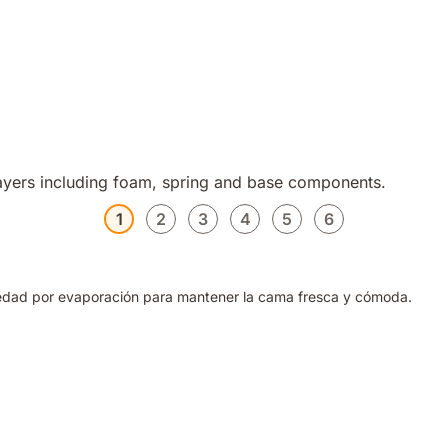
1
2
3
4
5
6
umedad por evaporación para mantener la cama fresca y cómoda.