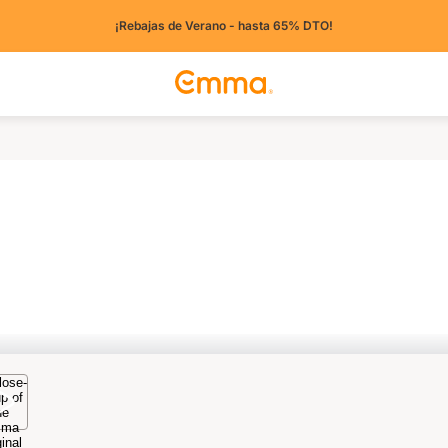
¡Rebajas de Verano - hasta 65% DTO!
tros países)