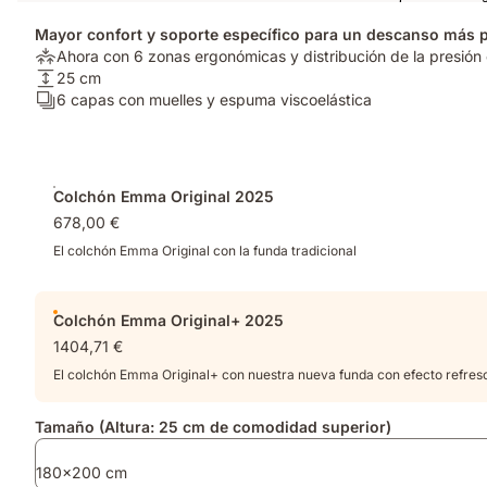
Mayor confort y soporte específico para un descanso más 
Alivio
Ahora con 6 zonas ergonómicas y distribución de la presión 
de
Altura
25 cm
presión:
del
Número
6 capas con muelles y espuma viscoelástica
Ahora
colchón:
de
con
25
capas:
6
cm
6
Complementos
zonas
capas
Colchón Emma Original 2025
ergonómicas
con
678,00 €
y
muelles
distribución
y
El colchón Emma Original con la funda tradicional
de
espuma
la
viscoelástica
presión
Colchón Emma Original+ 2025
optimizada​
1404,71 €
El colchón Emma Original+ con nuestra nueva funda con efecto refres
Tamaño (Altura: 25 cm de comodidad superior)
180x200 cm