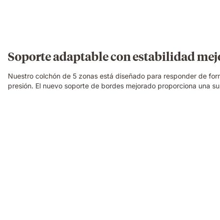
Soporte adaptable con estabilidad me
Nuestro colchón de 5 zonas está diseñado para responder de for
presión. El nuevo soporte de bordes mejorado proporciona una s
Una
familia
relajándose
y
riendo
junta
sobre
un
colchón
Emma
Original,