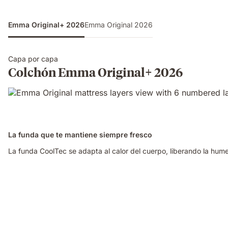
Emma Original+ 2026
Emma Original 2026
Capa por capa
Colchón Emma Original+ 2026
La funda que te mantiene siempre fresco
La funda CoolTec se adapta al calor del cuerpo, liberando la h
Video
of
a
woman
sleeping
on