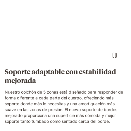
Video
of
a
woman
sleeping
on
her
side
on
an
Emma
Soporte adaptable con estabilidad
Original
mejorada
mattress,
with
a
Nuestro colchón de 5 zonas está diseñado para responder de
layers
forma diferente a cada parte del cuerpo, ofreciendo más
view
soporte donde más lo necesitas y una amortiguación más
showing
suave en las zonas de presión. El nuevo soporte de bordes
foam
mejorado proporciona una superficie más cómoda y mejor
and
soporte tanto tumbado como sentado cerca del borde.
spring