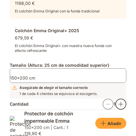
1198,00 €
distribución
muelles
de
y
El colchón Emma Original con la funda tradicional
la
espuma
presión
viscoelástica
optimizada​
Colchón Emma Original+ 2025
679,59 €
El colchón Emma Original+ con nuestra nueva funda con
efecto refrescante
Tamaño (Altura: 25 cm de comodidad superior)
150x200 cm
Asegúrate de elegir el tamaño correcto
1 de cada 4 clientes se equivoca al escogerlo.
Cantidad
1
Protector de colchón
impermeable Emma
Añadir
150x200 cm | Cant.: 1
119,90 €