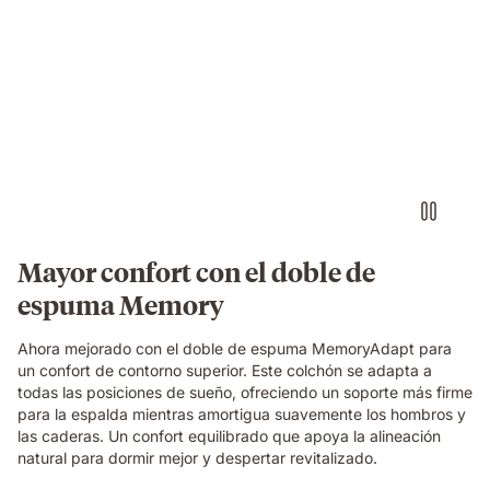
construction
beneath
Una
her.
familia
relajándose
y
riendo
junta
sobre
un
colchón
Emma
Original,
Mayor confort con el doble de
en
espuma Memory
un
dormitorio
acogedor.
Ahora mejorado con el doble de espuma MemoryAdapt para
un confort de contorno superior. Este colchón se adapta a
todas las posiciones de sueño, ofreciendo un soporte más firme
para la espalda mientras amortigua suavemente los hombros y
las caderas. Un confort equilibrado que apoya la alineación
natural para dormir mejor y despertar revitalizado.