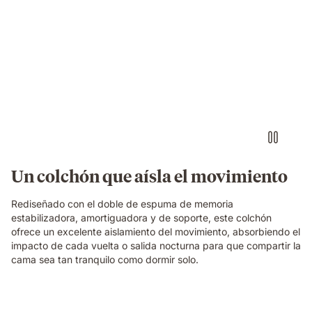
Persona
tocando
una
batería
imaginaria
con
auriculares
sobre
un
colchón
Emma
Un colchón que aísla el movimiento
Original,
mientras
Rediseñado con el doble de espuma de memoria
su
estabilizadora, amortiguadora y de soporte, este colchón
pareja
ofrece un excelente aislamiento del movimiento, absorbiendo el
duerme
impacto de cada vuelta o salida nocturna para que compartir la
tranquilamente
cama sea tan tranquilo como dormir solo.
a
su
lado
sin