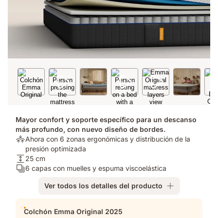
Mayor confort y soporte específico para un descanso
más profundo, con nuevo diseño de bordes.
Alivio
Ahora con 6 zonas ergonómicas y distribución de la
de
presión optimizada​
presión:
Altura
25 cm
Ahora
del
Número
6 capas con muelles y espuma viscoelástica
con
colchón:
de
Ver todos los detalles del producto
6
25
capas:
zonas
cm
6
Complementos
ergonómicas
capas
Colchón Emma Original 2025
y
con