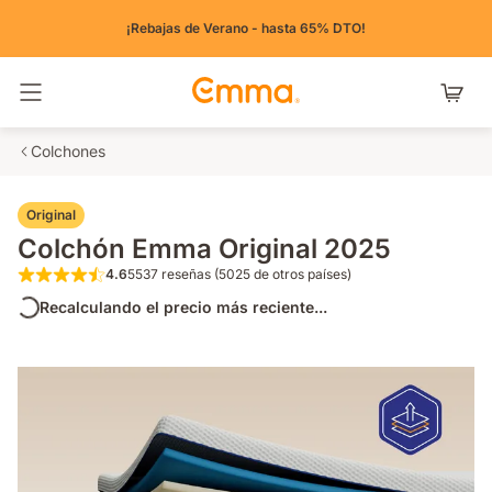
¡Rebajas de Verano - hasta 65% DTO!
Alternar navegación
Colchones
Original
Colchón Emma Original 2025
4.6
5537 reseñas (5025 de otros países)
4.6 de 5 estrellas 5537 reseñas (5025 de o
Recalculando el precio más reciente...