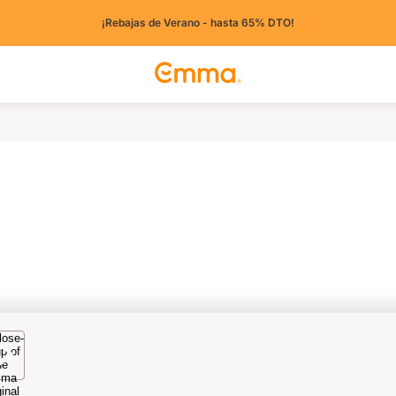
¡Rebajas de Verano - hasta 65% DTO!
tros países)