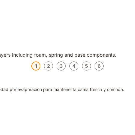
1
2
3
4
5
6
umedad por evaporación para mantener la cama fresca y cómoda.