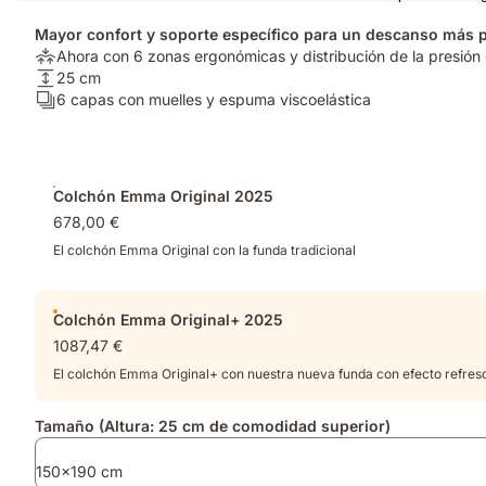
Mayor confort y soporte específico para un descanso más 
Alivio
Ahora con 6 zonas ergonómicas y distribución de la presión 
de
Altura
25 cm
presión:
del
Número
6 capas con muelles y espuma viscoelástica
Ahora
colchón:
de
con
25
capas:
6
cm
6
Complementos
zonas
capas
Colchón Emma Original 2025
ergonómicas
con
678,00 €
y
muelles
distribución
y
El colchón Emma Original con la funda tradicional
de
espuma
la
viscoelástica
presión
Colchón Emma Original+ 2025
optimizada​
1087,47 €
El colchón Emma Original+ con nuestra nueva funda con efecto refres
Tamaño (Altura: 25 cm de comodidad superior)
150x190 cm