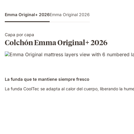
Emma Original+ 2026
Emma Original 2026
Capa por capa
Colchón Emma Original+ 2026
La funda que te mantiene siempre fresco
La funda CoolTec se adapta al calor del cuerpo, liberando la h
Video
of
a
woman
sleeping
on