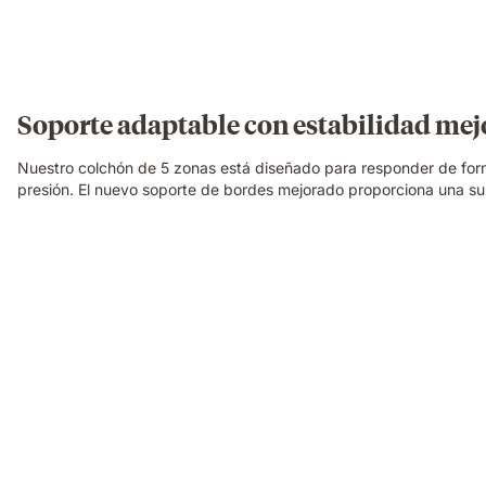
Soporte adaptable con estabilidad me
Nuestro colchón de 5 zonas está diseñado para responder de for
presión. El nuevo soporte de bordes mejorado proporciona una s
Una
familia
relajándose
y
riendo
junta
sobre
un
colchón
Emma
Original,