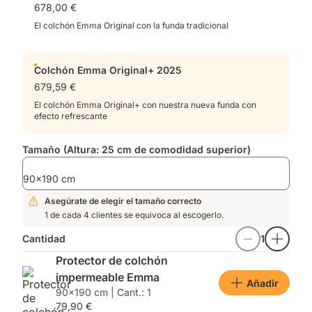
678,00 €
distribución
muelles
de
y
El colchón Emma Original con la funda tradicional
la
espuma
presión
viscoelástica
optimizada​
Colchón Emma Original+ 2025
679,59 €
El colchón Emma Original+ con nuestra nueva funda con
efecto refrescante
Tamaño (Altura: 25 cm de comodidad superior)
90x190 cm
Asegúrate de elegir el tamaño correcto
1 de cada 4 clientes se equivoca al escogerlo.
Cantidad
1
Protector de colchón
impermeable Emma
Añadir
90x190 cm | Cant.: 1
79,90 €