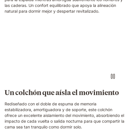
las caderas. Un confort equilibrado que apoya la alineación
natural para dormir mejor y despertar revitalizado.
Persona
tocando
una
batería
imaginaria
con
auriculares
sobre
un
colchón
Emma
Un colchón que aísla el movimiento
Original,
mientras
Rediseñado con el doble de espuma de memoria
su
estabilizadora, amortiguadora y de soporte, este colchón
pareja
ofrece un excelente aislamiento del movimiento, absorbiendo el
duerme
impacto de cada vuelta o salida nocturna para que compartir la
tranquilamente
cama sea tan tranquilo como dormir solo.
a