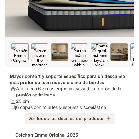
Mayor confort y soporte específico para un descanso
más profundo, con nuevo diseño de bordes.
Alivio
Ahora con 6 zonas ergonómicas y distribución de la
de
presión optimizada​
presión:
Altura
25 cm
Ahora
del
Número
6 capas con muelles y espuma viscoelástica
con
colchón:
de
Ver todos los detalles del producto
6
25
capas:
zonas
cm
6
Complementos
ergonómicas
capas
Colchón Emma Original 2025
y
con