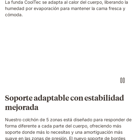
La funda CoolTec se adapta al calor del cuerpo, liberando la
humedad por evaporación para mantener la cama fresca y
cómoda.
Video
of
a
woman
sleeping
on
her
side
on
an
Emma
Soporte adaptable con estabilidad
Original
mejorada
mattress,
with
a
Nuestro colchón de 5 zonas está diseñado para responder de
layers
forma diferente a cada parte del cuerpo, ofreciendo más
view
soporte donde más lo necesitas y una amortiguación más
showing
suave en las zonas de presión. El nuevo soporte de bordes