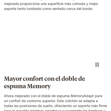
foam
mejorado proporciona una superficie más cómoda y mejor
and
soporte tanto tumbado como sentado cerca del borde.
spring
construction
beneath
Una
her.
familia
relajándose
y
riendo
junta
sobre
un
colchón
Emma
Original,
Mayor confort con el doble de
en
espuma Memory
un
dormitorio
acogedor.
Ahora mejorado con el doble de espuma MemoryAdapt para
un confort de contorno superior. Este colchón se adapta a
todas las posiciones de sueño, ofreciendo un soporte más firme
para la espalda mientras amortigua suavemente los hombros y