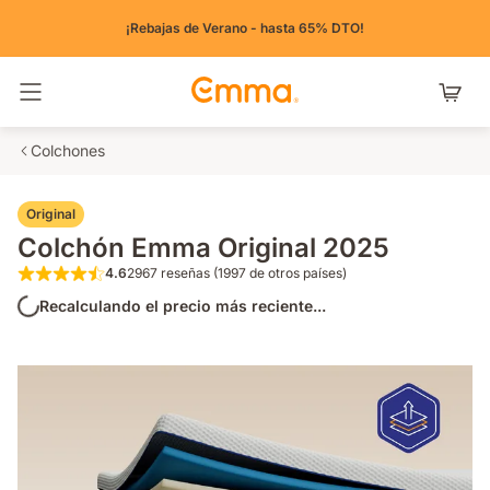
¡Rebajas de Verano - hasta 65% DTO!
Alternar navegación
Colchones
Original
Colchón Emma Original 2025
4.6
2967 reseñas (1997 de otros países)
4.6 de 5 estrellas 2967 reseñas (1997 de o
Recalculando el precio más reciente...