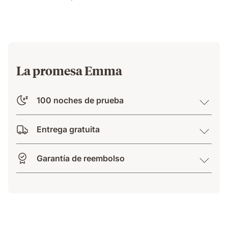
su
lado
sin
ser
molestada.
La promesa Emma
100 noches de prueba
Entrega gratuita
Garantía de reembolso