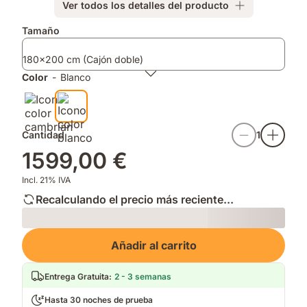
Ver todos los detalles del producto
y
extra,
colchón:
baja
en
tapa
Complementos
Tamaño
la
tu
transpirable
tapa
habitación.
y
180x200 cm (Cajón doble)
con
antideslizante
suavidad
para
Color
-
Blanco
y
un
sin
descanso
ruido.
más
fresco.
Cantidad
1
1599,00 €
Incl. 21% IVA
Recalculando el precio más reciente...
Loading
Añadir al carrito
Entrega Gratuita
:
2 - 3 semanas
Hasta 30 noches de prueba