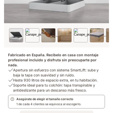
Fabricado en España. Recíbelo en casa con montaje
profesional incluido y disfruta sin preocuparte por
nada.
USP
Apertura sin esfuerzo con sistema SmartLift: sube y
1:
baja la tapa con suavidad y sin ruido.
Apertura
USP
Hasta 930 litros de espacio extra, en tu habitación.
sin
2:
USP
Soporte ideal para tu colchón: tapa transpirable y
esfuerzo
Hasta
3:
antideslizante para un descanso más fresco.
con
930
Soporte
Asegúrate de elegir el tamaño correcto
sistema
litros
ideal
1 de cada 4 clientes se equivoca al escogerlo.
SmartLift:
de
para
sube
espacio
tu