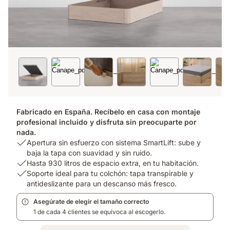
Fabricado en España. Recíbelo en casa con montaje
profesional incluido y disfruta sin preocuparte por
nada.
USP
Apertura sin esfuerzo con sistema SmartLift: sube y
1:
baja la tapa con suavidad y sin ruido.
Apertura
USP
Hasta 930 litros de espacio extra, en tu habitación.
sin
2:
USP
Soporte ideal para tu colchón: tapa transpirable y
esfuerzo
Hasta
3:
antideslizante para un descanso más fresco.
con
930
Soporte
Asegúrate de elegir el tamaño correcto
sistema
litros
ideal
1 de cada 4 clientes se equivoca al escogerlo.
SmartLift:
de
para
sube
espacio
tu