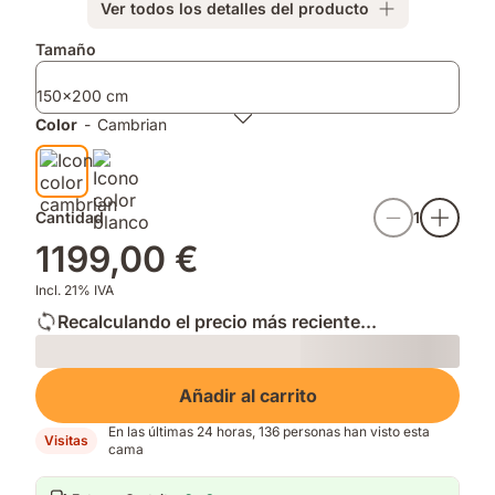
Ver todos los detalles del producto
y
extra,
colchón:
baja
en
tapa
Complementos
Tamaño
la
tu
transpirable
tapa
habitación.
y
150x200 cm
con
antideslizante
suavidad
para
Color
-
Cambrian
y
un
sin
descanso
ruido.
más
fresco.
Cantidad
1
1199,00 €
Incl. 21% IVA
Recalculando el precio más reciente...
Loading
Añadir al carrito
En las últimas 24 horas, 136 personas han visto esta
Visitas
cama