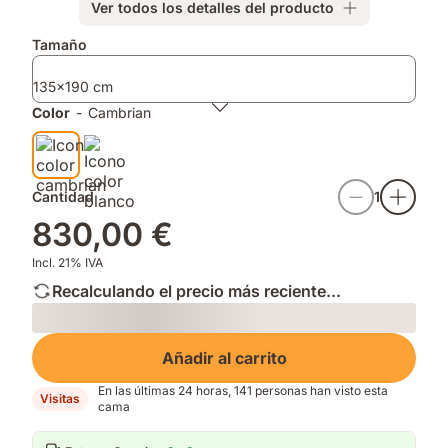
Ver todos los detalles del producto
y
extra,
colchón:
baja
en
tapa
Complementos
Tamaño
la
tu
transpirable
tapa
habitación.
y
135x190 cm
con
antideslizante
suavidad
para
Color
-
Cambrian
y
un
sin
descanso
ruido.
más
fresco.
Cantidad
1
830,00 €
Incl. 21% IVA
Recalculando el precio más reciente...
Loading
Añadir al carrito
En las últimas 24 horas, 141 personas han visto esta
Visitas
cama