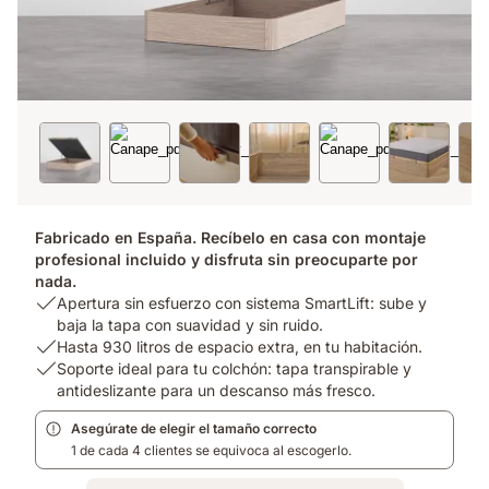
Fabricado en España. Recíbelo en casa con montaje
profesional incluido y disfruta sin preocuparte por
nada.
USP
Apertura sin esfuerzo con sistema SmartLift: sube y
1:
baja la tapa con suavidad y sin ruido.
Apertura
USP
Hasta 930 litros de espacio extra, en tu habitación.
sin
2:
USP
Soporte ideal para tu colchón: tapa transpirable y
esfuerzo
Hasta
3:
antideslizante para un descanso más fresco.
con
930
Soporte
Asegúrate de elegir el tamaño correcto
sistema
litros
ideal
1 de cada 4 clientes se equivoca al escogerlo.
SmartLift:
de
para
sube
espacio
tu