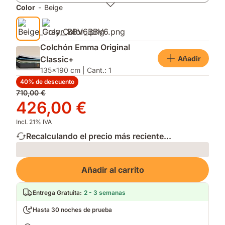
correctos.
noche.
Color
-
Beige
Colchón Emma Original
Añadir
Classic+
135x190 cm | Cant.: 1
40% de descuento
Precio
710,00 €
original
Precio
426,00 €
710,00 €
426,00 €
Incl. 21% IVA
Recalculando el precio más reciente...
Loading
Añadir al carrito
Entrega Gratuita
:
2 - 3 semanas
Hasta 30 noches de prueba