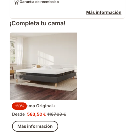
Garantía de reembolso
Más información
¡Completa tu cama!
Pack Cama Original+
-50%
Desde
583,50 €
1167,00 €
Precio
Precio
583,50 €
original
Más información
1167,00 €