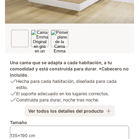
Una cama que se adapta a cada habitación, a tu
comodidad y está construida para durar. *Cabecero no
incluido.
USP
Hecha para cada habitación, diseñada para cada
1:
estilo.
Hecha
USP
El soporte adecuado en los lugares correctos.
para
2:
USP
Construida para durar, noche tras noche.
cada
El
3:
Ver todos los detalles del producto
habitación,
soporte
Construida
diseñada
adecuado
para
Complementos
Tamaño
para
en
durar,
cada
los
noche
135x190 cm
estilo.
lugares
tras