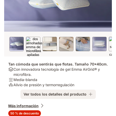
Tan cómoda que sentirás que flotas. Tamaño 70x40cm.
Tipo
Con innovadora tecnología de gel Emma AirGrid® y
de
microfibra.
colchón:
Firmeza:
Media-blanda
Con
Media-
Alivio
Alivio de presión y termorregulación
innovadora
blanda
de
Ver todos los detalles del producto
tecnología
presión:
de
Alivio
Complementos
gel
de
Más información
Emma
presión
50 % de descuento
AirGrid®
y