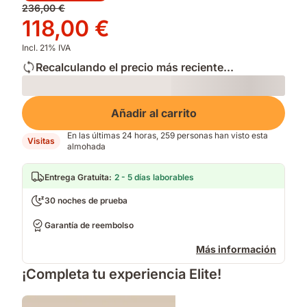
Precio
236,00 €
y
termorregulación
original
Precio
118,00 €
microfibra.
236,00 €
118,00 €
Incl. 21% IVA
Recalculando el precio más reciente...
Loading
Añadir al carrito
En las últimas 24 horas, 259 personas han visto esta
Visitas
almohada
Entrega Gratuita
:
2 - 5 días laborables
30 noches de prueba
Garantía de reembolso
Más información
¡Completa tu experiencia Elite!