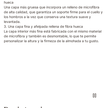
hueca
Una capa más gruesa que incorpora un relleno de microfibra
de alta calidad, que garantiza un soporte firme para el cuello y
los hombros a la vez que conserva una textura suave y
levantada.
3. Una capa fina y afelpada rellena de fibra hueca
La capa interior más fina está fabricada con el mismo material
de microfibra y también es desmontable, lo que te permite
personalizar la altura y la firmeza de la almohada a tu gusto.
Almohada
microfibra
elite
emma
flotando
encima
de
una
cama