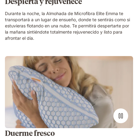
Despierta y rejuvenece
Durante la noche, la Almohada de Microfibra Elite Emma te
transportará a un lugar de ensueño, donde te sentirás como si
estuvieras flotando en una nube. Te permitirá despertarte por
la mañana sintiéndote totalmente rejuvenecido y listo para
afrontar el día.
chica
joven
rubia
abraza
la
almohada
de
microfibra
emma
elite
Duerme fresco