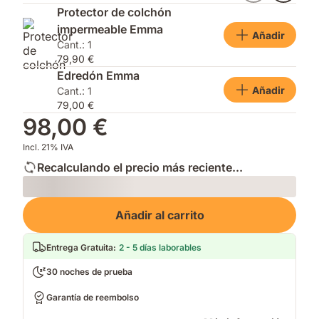
en
Protector de colchón
altura
impermeable Emma
y
Añadir
Cant.: 1
firmeza
79,90 €
Edredón Emma
Añadir
Cant.: 1
79,00 €
98,00 €
Incl. 21% IVA
Recalculando el precio más reciente...
Loading
Añadir al carrito
Entrega Gratuita
:
2 - 5 días laborables
30 noches de prueba
Garantía de reembolso