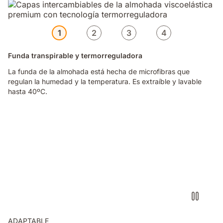
1
2
3
4
Funda transpirable y termorreguladora
La funda de la almohada está hecha de microfibras que
regulan la humedad y la temperatura. Es extraíble y lavable
hasta 40ºC.
Persona
sacando
las
espumas
de
la
almohada
visco
premium
ajustando
su
ADAPTABLE