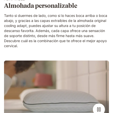
firmeza
Almohada personalizable
y
altura
Tanto si duermes de lado, como si lo haces boca arriba o boca
abajo, y gracias a las capas extraíbles de la almohada original
cooling adapt, puedes ajustar su altura a tu posición de
descanso favorita. Además, cada capa ofrece una sensación
de soporte distinto, desde más firme hasta más suave.
Descubre cuál es la combinación que te ofrece el mejor apoyo
cervical.
hombre
durmiendo
con
la
almohada
viscoelástica
emma
premium