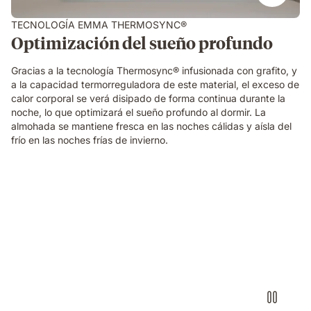
TECNOLOGÍA EMMA THERMOSYNC®
Optimización del sueño profundo
Gracias a la tecnología Thermosync® infusionada con grafito, y
a la capacidad termorreguladora de este material, el exceso de
calor corporal se verá disipado de forma continua durante la
noche, lo que optimizará el sueño profundo al dormir. La
almohada se mantiene fresca en las noches cálidas y aísla del
frío en las noches frías de invierno.
Persona
abriendo
y
cerrando
la
funda
de
la
almohada