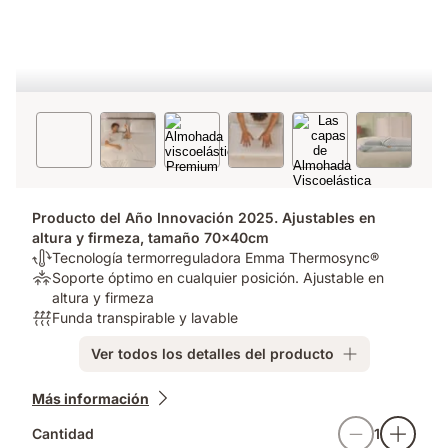
Producto del Año Innovación 2025. Ajustables en
altura y firmeza, tamaño 70x40cm
Termorregulación:
Tecnología termorreguladora Emma Thermosync®
Tecnología
Alivio
Soporte óptimo en cualquier posición. Ajustable en
termorreguladora
de
altura y firmeza
Emma
presión:
Transpirabilidad:
Funda transpirable y lavable
Thermosync®
Soporte
Funda
Ver todos los detalles del producto
óptimo
transpirable
en
y
Complementos
cualquier
lavable
Más información
posición.
Cantidad
1
Ajustable