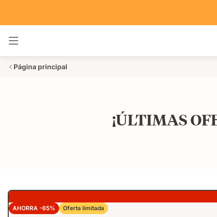
Alternar navegación
Página principal
¡ÚLTIMAS OFE
Pack Elite+ Max
AHORRA -65%
Oferta limitada