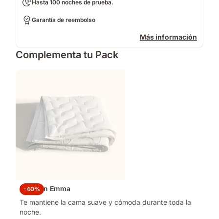
Hasta 100 noches de prueba.
Garantía de reembolso
Más información
Complementa tu Pack
Edredón Emma
-40%
Te mantiene la cama suave y cómoda durante toda la
noche.