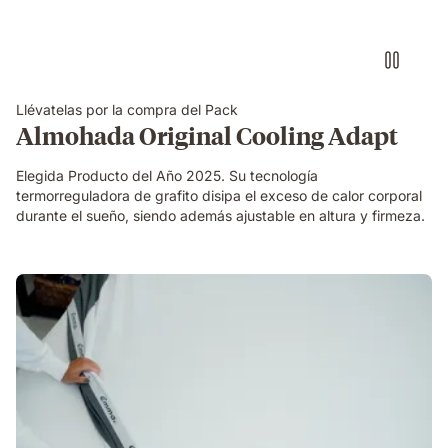
la
almohada
visco
premium
ajustando
su
Llévatelas por la compra del Pack
firmeza
Almohada Original Cooling Adapt
y
altura
Elegida Producto del Año 2025. Su tecnología
termorreguladora de grafito disipa el exceso de calor corporal
durante el sueño, siendo además ajustable en altura y firmeza.