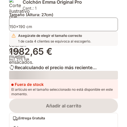
Colchón Emma Original Pro
ThermoSync.
que
que
regula
mantiene
Cant.: 1
la
tu
Tamaño (Altura: 27cm)
temperatura.
cama
Producto
fresca
150x190 cm
del
y
Asegúrate de elegir el tamaño correcto
Año
limpia.
1 de cada 4 clientes se equivoca al escogerlo.
2025.
1982,65 €
Incl. 21% IVA
Recalculando el precio más reciente...
Loading
Fuera de stock
El artículo en el tamaño seleccionado no está disponible en este
momento.
Añadir al carrito
Entrega Gratuita