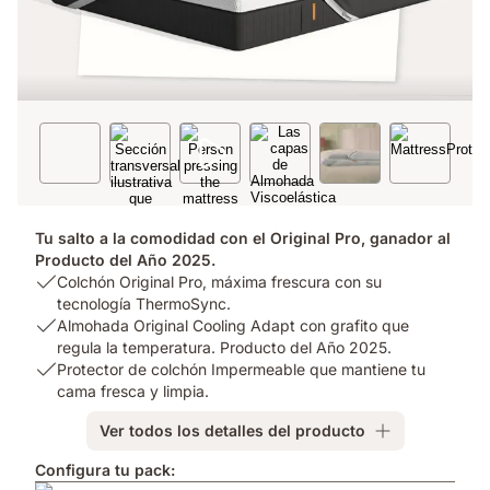
Tu salto a la comodidad con el Original Pro, ganador al
Producto del Año 2025.
USP
Colchón Original Pro, máxima frescura con su
1:
tecnología ThermoSync.
Colchón
USP
Almohada Original Cooling Adapt con grafito que
Original
2:
regula la temperatura. Producto del Año 2025.
Pro,
Almohada
USP
Protector de colchón Impermeable que mantiene tu
máxima
Original
3:
cama fresca y limpia.
frescura
Cooling
Protector
Ver todos los detalles del producto
con
Adapt
de
su
con
colchón
Configura tu pack:
tecnología
grafito
Impermeable