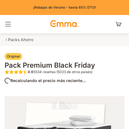
¡Rebajas de Verano - hasta 65% DTO!
Alternar navegación
Packs Ahorro
Original
Pack Premium Black Friday
4.6
5534 reseñas (5023 de otros países)
4.6 de 5 estrellas 5534 reseñas (5023 de o
Recalculando el precio más reciente...