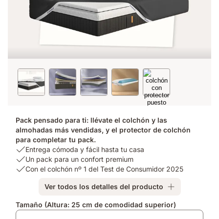
Pack pensado para ti: llévate el colchón y las
almohadas más vendidas, y el protector de colchón
para completar tu pack.
USP
Entrega cómoda y fácil hasta tu casa
1:
USP
Un pack para un confort premium
Entrega
2:
USP
Con el colchón nº 1 del Test de Consumidor 2025
cómoda
Un
3:
Ver todos los detalles del producto
y
pack
Con
fácil
para
el
Complementos
Tamaño (Altura: 25 cm de comodidad superior)
hasta
un
colchón
tu
confort
nº