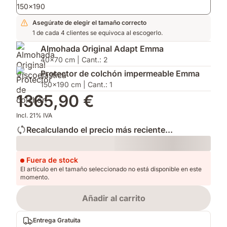
150x190
casa
premium
1
del
Asegúrate de elegir el tamaño correcto
Test
1 de cada 4 clientes se equivoca al escogerlo.
de
Almohada Original Adapt Emma
Consumidor
2025
40x70 cm | Cant.: 2
Protector de colchón impermeable Emma
150x190 cm | Cant.: 1
1365,90 €
Incl. 21% IVA
Recalculando el precio más reciente...
Loading
Fuera de stock
El artículo en el tamaño seleccionado no está disponible en este
momento.
Añadir al carrito
Entrega Gratuita