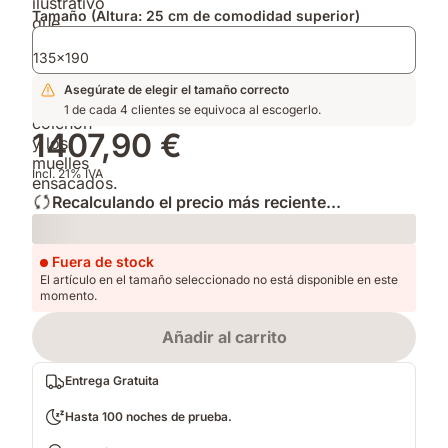
que
tu
Tamaño (Altura: 25 cm de comodidad superior)
regula
cama
la
fresca
135x190
temperatura.
y
Asegúrate de elegir el tamaño correcto
Reconocida
limpia,
1 de cada 4 clientes se equivoca al escogerlo.
"Producto
y
del
el
1407,90 €
Año
Edredón
2025".
de
Incl. 21% IVA
Primavera
Recalculando el precio más reciente...
y
Otoño.
Loading
Fuera de stock
El artículo en el tamaño seleccionado no está disponible en este
momento.
Añadir al carrito
Entrega Gratuita
Hasta 100 noches de prueba.