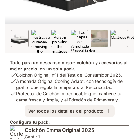
Todo para un descanso mejor: colchón y accesorios al
mejor precio, en un solo pack.
USP
Colchón Original, nº1 del Test del Consumidor 2025.
1:
USP
Almohada Original Cooling Adapt, con tecnología de
Colchón
2:
grafito que regula la temperatura. Reconocida
Original,
Almohada
USP
"Producto del Año 2025".
Protector de Colchón Impermeable que mantiene tu
nº1
Original
3:
cama fresca y limpia, y el Edredón de Primavera y
del
Cooling
Protector
Otoño.
Ver todos los detalles del producto
Test
Adapt,
de
del
con
Colchón
Configura tu pack:
Consumidor
tecnología
Impermeable
Colchón Emma Original 2025
2025.
de
que
grafito
mantiene
Cant.: 1