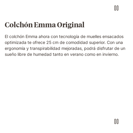
Colchón Emma Original
El colchón Emma ahora con tecnología de muelles ensacados
optimizada te ofrece 25 cm de comodidad superior. Con una
ergonomía y transpirabilidad mejoradas, podrá disfrutar de un
sueño libre de humedad tanto en verano como en invierno.
Persona
sacando
las
espumas
de
la
almohada
visco
premium
ajustando