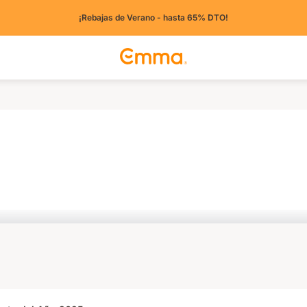
¡Rebajas de Verano - hasta 65% DTO!
ros países)