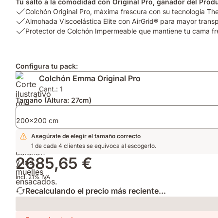
Tu salto a la comodidad con Original Pro, ganador del Prod
USP
Colchón Original Pro, máxima frescura con su tecnología T
1:
USP
Almohada Viscoelástica Elite con AirGrid® para mayor transpi
Colchón
2:
USP
Protector de Colchón Impermeable que mantiene tu cama fre
Original
Almohada
3:
Pro,
Viscoelástica
Protector
máxima
Elite
de
Configura tu pack:
frescura
con
Colchón
Colchón Emma Original Pro
con
AirGrid®
Impermeable
su
para
que
Cant.: 1
tecnología
mayor
mantiene
Tamaño (Altura: 27cm)
ThermoSync.
transpirabilidad.
tu
Soporte
cama
200x200 cm
firme.
fresca
Asegúrate de elegir el tamaño correcto
y
1 de cada 4 clientes se equivoca al escogerlo.
limpia.
2685,65 €
Incl. 21% IVA
Recalculando el precio más reciente...
Loading