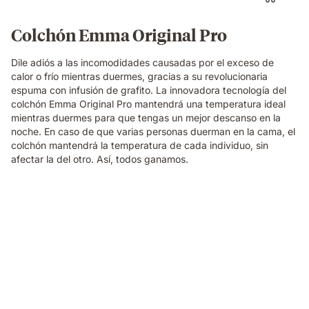
Colchón Emma Original Pro
Dile adiós a las incomodidades causadas por el exceso de
calor o frío mientras duermes, gracias a su revolucionaria
espuma con infusión de grafito. La innovadora tecnología del
colchón Emma Original Pro mantendrá una temperatura ideal
mientras duermes para que tengas un mejor descanso en la
noche. En caso de que varias personas duerman en la cama, el
colchón mantendrá la temperatura de cada individuo, sin
afectar la del otro. Así, todos ganamos.
Almohada
viscoelástica
Elite
Emma
con
sensación
de
0