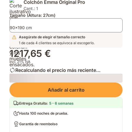
Colchón Emma Original Pro
ThermoSync.
mayor
que
transpirabilidad.
mantiene
Cant.: 1
Soporte
tu
Tamaño (Altura: 27cm)
firme.
cama
fresca
90x190 cm
y
Asegúrate de elegir el tamaño correcto
limpia.
1 de cada 4 clientes se equivoca al escogerlo.
1217,65 €
Incl. 21% IVA
Recalculando el precio más reciente...
Loading
Añadir al carrito
Entrega Gratuita
:
5 - 6 semanas
Hasta 100 noches de prueba.
Garantía de reembolso