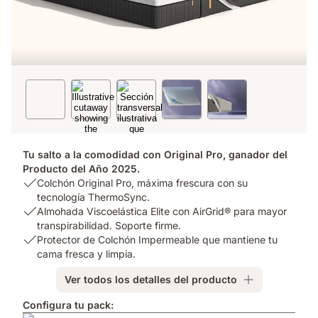
Tu salto a la comodidad con Original Pro, ganador del
Producto del Año 2025.
USP
Colchón Original Pro, máxima frescura con su
1:
tecnología ThermoSync.
Colchón
USP
Almohada Viscoelástica Elite con AirGrid® para mayor
Original
2:
transpirabilidad. Soporte firme.
Pro,
Almohada
USP
Protector de Colchón Impermeable que mantiene tu
máxima
Viscoelástica
3:
cama fresca y limpia.
frescura
Elite
Protector
Ver todos los detalles del producto
con
con
de
su
AirGrid®
Colchón
Configura tu pack:
tecnología
para
Impermeable