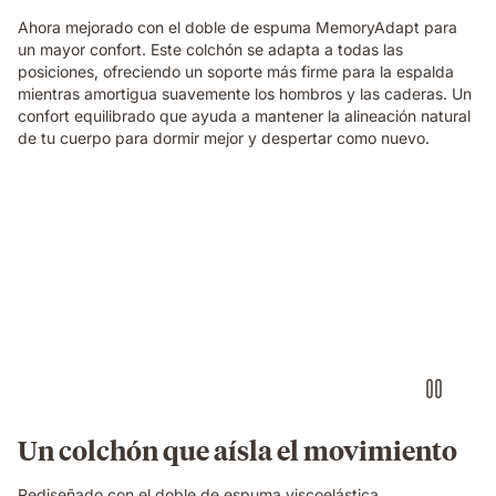
in
a
Ahora mejorado con el doble de espuma MemoryAdapt para
cosy
un mayor confort. Este colchón se adapta a todas las
bedroom.
posiciones, ofreciendo un soporte más firme para la espalda
mientras amortigua suavemente los hombros y las caderas. Un
confort equilibrado que ayuda a mantener la alineación natural
de tu cuerpo para dormir mejor y despertar como nuevo.
Video
of
a
person
air-
drumming
with
headphones
on
an
Emma
Un colchón que aísla el movimiento
Original
mattress
Rediseñado con el doble de espuma viscoelástica