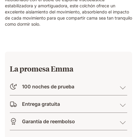
while
estabilizadora y amortiguadora, este colchón ofrece un
their
excelente aislamiento del movimiento, absorbiendo el impacto
partner
de cada movimiento para que compartir cama sea tan tranquilo
sleeps
como dormir solo.
undisturbed
beside
them.
La promesa Emma
100 noches de prueba
Entrega gratuita
Garantía de reembolso