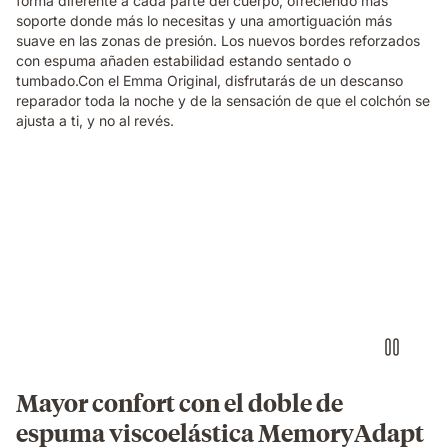
forma diferente a cada parte del cuerpo, ofreciendo más
soporte donde más lo necesitas y una amortiguación más
suave en las zonas de presión. Los nuevos bordes reforzados
con espuma añaden estabilidad estando sentado o
tumbado.Con el Emma Original, disfrutarás de un descanso
reparador toda la noche y de la sensación de que el colchón se
ajusta a ti, y no al revés.
Video
of
a
family
relaxing
and
laughing
together
on
an
Emma
Mayor confort con el doble de
Original
espuma viscoelástica MemoryAdapt
mattress