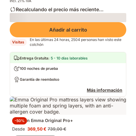
Incl. 21% IVA
Recalculando el precio más reciente...
Loading
Añadir al carrito
En las últimas 24 horas, 2504 personas han visto este
Visitas
colchón
Entrega Gratuita
:
5 - 10 días laborables
100 noches de prueba
Garantía de reembolso
Más información
Colchón Emma Original Pro+
-50%
Desde
369,50 €
739,00 €
Precio
Precio