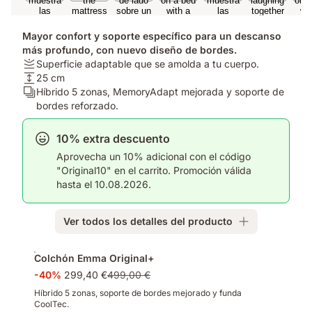
Mayor confort y soporte específico para un descanso
más profundo, con nuevo diseño de bordes.
Firmeza:
Superficie adaptable que se amolda a tu cuerpo.
Superficie
Altura
25 cm
adaptable
del
Número
Híbrido 5 zonas, MemoryAdapt mejorada y soporte de
que
colchón:
de
bordes reforzado.
se
25
capas:
amolda
cm
Híbrido
10% extra descuento
a
5
Aprovecha un 10% adicional con el código
tu
zonas,
"Original10" en el carrito. Promoción válida
cuerpo.
MemoryAdapt
hasta el 10.08.2026.
mejorada
y
soporte
Ver todos los detalles del producto
de
bordes
Complementos
reforzado.
Colchón Emma Original+
-40%
299,40 €
499,00 €
Híbrido 5 zonas, soporte de bordes mejorado y funda
CoolTec.