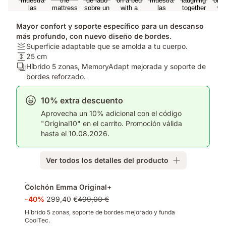
Mayor confort y soporte específico para un descanso
más profundo, con nuevo diseño de bordes.
Firmeza:
Superficie adaptable que se amolda a tu cuerpo.
Superficie
Altura
25 cm
adaptable
del
Número
Híbrido 5 zonas, MemoryAdapt mejorada y soporte de
que
colchón:
de
bordes reforzado.
se
25
capas:
amolda
cm
Híbrido
10% extra descuento
a
5
Aprovecha un 10% adicional con el código
tu
zonas,
"Original10" en el carrito. Promoción válida
cuerpo.
MemoryAdapt
hasta el 10.08.2026.
mejorada
y
soporte
Ver todos los detalles del producto
de
bordes
Complementos
reforzado.
Colchón Emma Original+
-40%
299,40 €
499,00 €
Híbrido 5 zonas, soporte de bordes mejorado y funda
CoolTec.