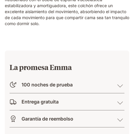
while
estabilizadora y amortiguadora, este colchón ofrece un
their
excelente aislamiento del movimiento, absorbiendo el impacto
partner
de cada movimiento para que compartir cama sea tan tranquilo
sleeps
como dormir solo.
undisturbed
beside
them.
La promesa Emma
100 noches de prueba
Entrega gratuita
Garantía de reembolso