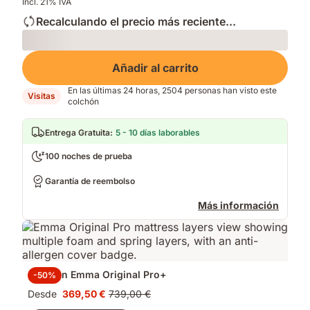
Incl. 21% IVA
Recalculando el precio más reciente...
Loading
Añadir al carrito
En las últimas 24 horas, 2504 personas han visto este
Visitas
colchón
Entrega Gratuita
:
5 - 10 días laborables
100 noches de prueba
Garantía de reembolso
Más información
Colchón Emma Original Pro+
-50%
Desde
369,50 €
739,00 €
Precio
Precio