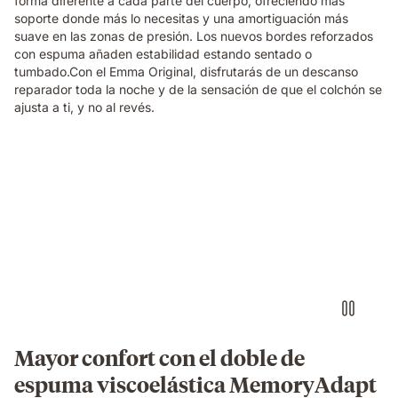
forma diferente a cada parte del cuerpo, ofreciendo más
soporte donde más lo necesitas y una amortiguación más
suave en las zonas de presión. Los nuevos bordes reforzados
con espuma añaden estabilidad estando sentado o
tumbado.Con el Emma Original, disfrutarás de un descanso
reparador toda la noche y de la sensación de que el colchón se
ajusta a ti, y no al revés.
Video
of
a
family
relaxing
and
laughing
together
on
an
Emma
Mayor confort con el doble de
Original
espuma viscoelástica MemoryAdapt
mattress