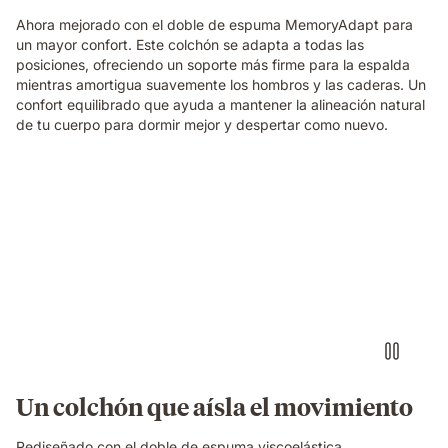
in
a
Ahora mejorado con el doble de espuma MemoryAdapt para
cosy
un mayor confort. Este colchón se adapta a todas las
bedroom.
posiciones, ofreciendo un soporte más firme para la espalda
mientras amortigua suavemente los hombros y las caderas. Un
confort equilibrado que ayuda a mantener la alineación natural
de tu cuerpo para dormir mejor y despertar como nuevo.
Video
of
a
person
air-
drumming
with
headphones
on
an
Emma
Un colchón que aísla el movimiento
Original
mattress
Rediseñado con el doble de espuma viscoelástica