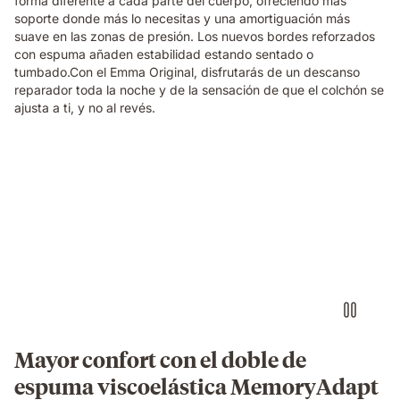
forma diferente a cada parte del cuerpo, ofreciendo más
soporte donde más lo necesitas y una amortiguación más
suave en las zonas de presión. Los nuevos bordes reforzados
con espuma añaden estabilidad estando sentado o
tumbado.Con el Emma Original, disfrutarás de un descanso
reparador toda la noche y de la sensación de que el colchón se
ajusta a ti, y no al revés.
Video
of
a
family
relaxing
and
laughing
together
on
an
Emma
Mayor confort con el doble de
Original
espuma viscoelástica MemoryAdapt
mattress