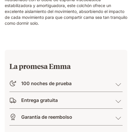
while
estabilizadora y amortiguadora, este colchón ofrece un
their
excelente aislamiento del movimiento, absorbiendo el impacto
partner
de cada movimiento para que compartir cama sea tan tranquilo
sleeps
como dormir solo.
undisturbed
beside
them.
La promesa Emma
100 noches de prueba
Entrega gratuita
Garantía de reembolso