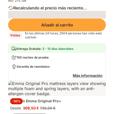
Incl. 21% IVA
Recalculando el precio más reciente...
Loading
Añadir al carrito
En las últimas 24 horas, 2504 personas han visto este
Visitas
colchón
Entrega Gratuita
:
5 - 10 días laborables
100 noches de prueba
Garantía de reembolso
Más información
Colchón Emma Original Pro+
-50%
Desde
369,50 €
739,00 €
Precio
Precio