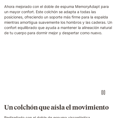
in
a
Ahora mejorado con el doble de espuma MemoryAdapt para
cosy
un mayor confort. Este colchón se adapta a todas las
bedroom.
posiciones, ofreciendo un soporte más firme para la espalda
mientras amortigua suavemente los hombros y las caderas. Un
confort equilibrado que ayuda a mantener la alineación natural
de tu cuerpo para dormir mejor y despertar como nuevo.
Video
of
a
person
air-
drumming
with
headphones
on
an
Emma
Un colchón que aísla el movimiento
Original
mattress
Rediseñado con el doble de espuma viscoelástica