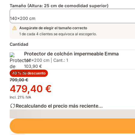
Tamaño (Altura: 25 cm de comodidad superior)
140x200 cm
Asegúrate de elegir el tamaño correcto
1 de cada 4 clientes se equivoca al escogerlo.
Cantidad
Protector de colchón impermeable Emma
140x200 cm | Cant.: 1
103,90 €
40 % de descuento
Precio
799,00 €
original
Precio
479,40 €
799,00 €
479,40 €
Incl. 21% IVA
Recalculando el precio más reciente...
Loading