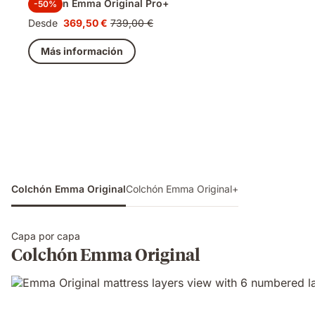
Colchón Emma Original Pro+
-50%
Desde
369,50 €
739,00 €
Precio
Precio
369,50 €
original
Más información
739,00 €
Colchón Emma Original
Colchón Emma Original+
Capa por capa
Colchón Emma Original