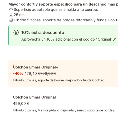
Mayor confort y soporte específico para un descanso más 
Firmeza:
Superficie adaptable que se amolda a tu cuerpo.
Superficie
Altura
25 cm
adaptable
del
Número
Híbrido 5 zonas, soporte de bordes reforzado y funda CoolT
que
colchón:
de
se
25
capas:
10% extra descuento
amolda
cm
Híbrido
Aprovecha un 10% adicional con el código "Original10" e
a
5
tu
zonas,
cuerpo.
soporte
de
bordes
Complementos
reforzado
Colchón Emma Original+
y
-40%
479,40 €
799,00 €
funda
Híbrido 5 zonas, soporte de bordes mejorado y funda CoolTec.
CoolTec.
Colchón Emma Original
499,00 €
Híbrido 5 zonas, MemoryAdapt mejorada y nuevo soporte de bordes.