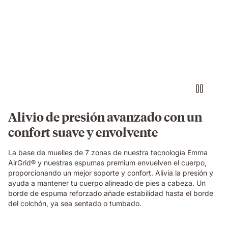
Elite
Video
mattress.
of
a
small
round
object
pressing
into
the
blue
grid
Alivio de presión avanzado con un
foam
confort suave y envolvente
layer
of
the
La base de muelles de 7 zonas de nuestra tecnología Emma
Emma
AirGrid® y nuestras espumas premium envuelven el cuerpo,
Original
proporcionando un mejor soporte y confort. Alivia la presión y
Elite
ayuda a mantener tu cuerpo alineado de pies a cabeza. Un
mattress,
borde de espuma reforzado añade estabilidad hasta el borde
demonstrating
del colchón, ya sea sentado o tumbado.
localised
pressure