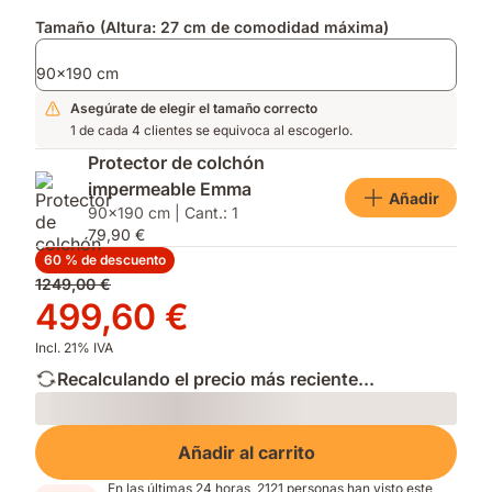
Tamaño (Altura: 27 cm de comodidad máxima)
90x190 cm
Asegúrate de elegir el tamaño correcto
1 de cada 4 clientes se equivoca al escogerlo.
Protector de colchón
impermeable Emma
Añadir
90x190 cm | Cant.: 1
79,90 €
60 % de descuento
Precio
1249,00 €
original
Precio
499,60 €
1249,00 €
499,60 €
Incl. 21% IVA
Recalculando el precio más reciente...
Loading
Añadir al carrito
En las últimas 24 horas, 2121 personas han visto este