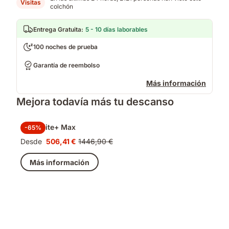
Visitas
colchón
Entrega Gratuita
:
5 - 10 días laborables
100 noches de prueba
Garantía de reembolso
Más información
Mejora todavía más tu descanso
Pack Elite+ Max
-65%
Desde
506,41 €
1446,90 €
Precio
Precio
506,41 €
original
Más información
1446,90 €