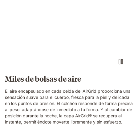
structure
in
Video
close-
of
up
a
detail.
floating
dark
blue
foam
block
with
a
textured
Miles de bolsas de aire
fibrous
surface,
El aire encapsulado en cada celda del AirGrid proporciona una
showing
sensación suave para el cuerpo, fresca para la piel y delicada
the
en los puntos de presión. El colchón responde de forma precisa
material
al peso, adaptándose de inmediato a tu forma. Y al cambiar de
technology
posición durante la noche, la capa AirGrid® se recupera al
of
instante, permitiéndote moverte libremente y sin esfuerzo.
the
Emma
Original