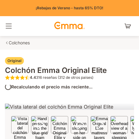
¡Rebajas de Verano - hasta 65% DTO!
Alternar navegación
Colchones
Original
Colchón Emma Original Elite
4.4
316 reseñas (312 de otros países)
4.4 de 5 estrellas 316 reseñas (312 de otros
Recalculando el precio más reciente...