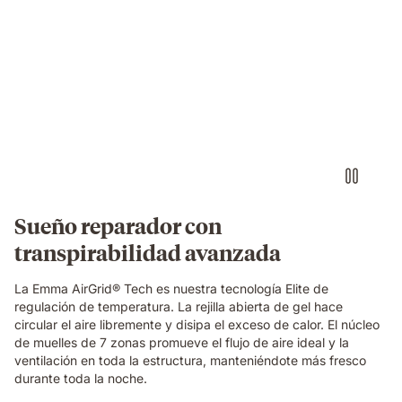
Video
of
a
hand
pinching
the
blue
grid
foam
layer
of
Sueño reparador con
the
transpirabilidad avanzada
Emma
Original
Elite
La Emma AirGrid® Tech es nuestra tecnología Elite de
mattress,
regulación de temperatura. La rejilla abierta de gel hace
showing
circular el aire libremente y disipa el exceso de calor. El núcleo
its
de muelles de 7 zonas promueve el flujo de aire ideal y la
open-
ventilación en toda la estructura, manteniéndote más fresco
cell
durante toda la noche.
breathable