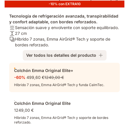
-10% con EXTRA10
Tecnología de refrigeración avanzada, transpirabilidad
y confort adaptable, con bordes reforzados.
Firmeza:
Sensación suave y envolvente con soporte equilibrado.
Sensación
Altura
27 cm
suave
del
Número
Híbrido 7 zonas, Emma AirGrid® Tech y soporte de
y
colchón:
de
bordes reforzado.
envolvente
27
capas:
Ver todos los detalles del producto
con
cm
Híbrido
soporte
7
Complementos
equilibrado.
zonas,
Colchón Emma Original Elite+
Emma
-60%
499,60 €
1249,00 €
AirGrid®
Tech
Híbrido 7 zonas, Emma AirGrid® Tech y funda CalmTec.
y
soporte
de
Colchón Emma Original Elite
bordes
1249,00 €
reforzado.
Híbrido 7 zonas, Emma AirGrid® Tech y soporte de bordes
reforzado.