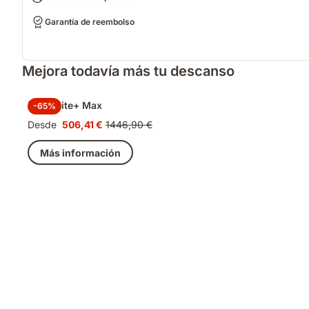
Garantía de reembolso
Mejora todavía más tu descanso
Pack Elite+ Max
-65%
Desde
506,41 €
1446,90 €
Precio
Precio
506,41 €
original
Más información
1446,90 €