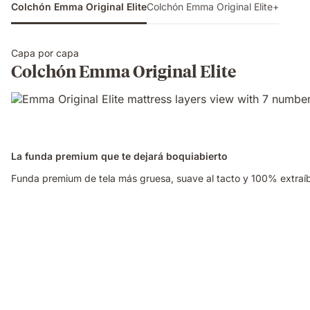
Colchón Emma Original Elite
Colchón Emma Original Elite+
Capa por capa
Colchón Emma Original Elite
La funda premium que te dejará boquiabierto
Funda premium de tela más gruesa, suave al tacto y 100% extraíble
Video
of
a
hand
pinching
the
blue