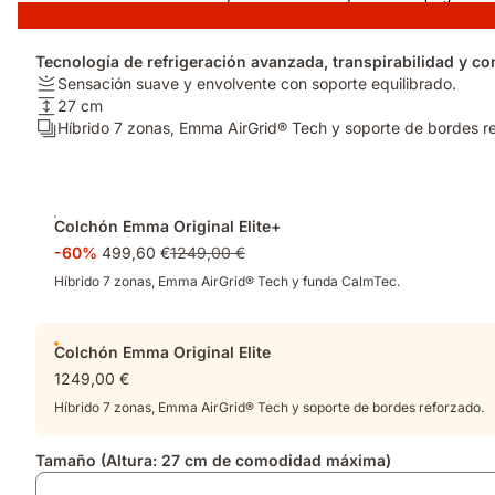
Tecnología de refrigeración avanzada, transpirabilidad y co
Firmeza:
Sensación suave y envolvente con soporte equilibrado.
Sensación
Altura
27 cm
suave
del
Número
Híbrido 7 zonas, Emma AirGrid® Tech y soporte de bordes r
y
colchón:
de
envolvente
27
capas:
con
cm
Híbrido
Complementos
soporte
7
Colchón Emma Original Elite+
equilibrado.
zonas,
-60%
499,60 €
1249,00 €
Emma
AirGrid®
Híbrido 7 zonas, Emma AirGrid® Tech y funda CalmTec.
Tech
y
soporte
Colchón Emma Original Elite
de
1249,00 €
bordes
Híbrido 7 zonas, Emma AirGrid® Tech y soporte de bordes reforzado.
reforzado.
Tamaño (Altura: 27 cm de comodidad máxima)