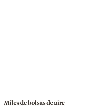
showing
the
material
technology
of
the
Emma
Original
Elite
mattress.
Miles de bolsas de aire