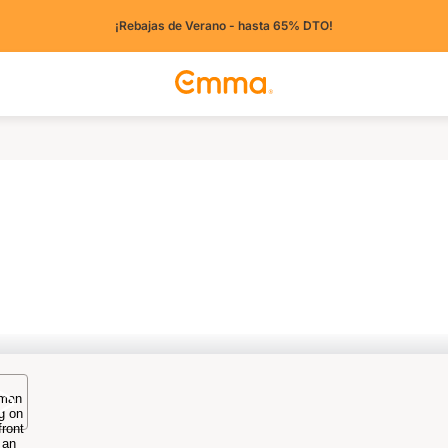
¡Rebajas de Verano - hasta 65% DTO!
os países)