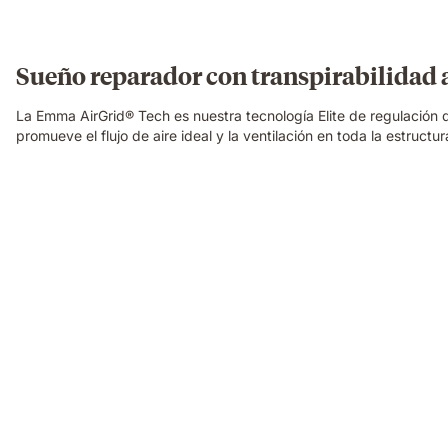
Sueño reparador con transpirabilidad
La Emma AirGrid® Tech es nuestra tecnología Elite de regulación de 
promueve el flujo de aire ideal y la ventilación en toda la estruc
Video
of
a
floating
dark
blue
foam
block
with
a
textured
fibrous
surface,