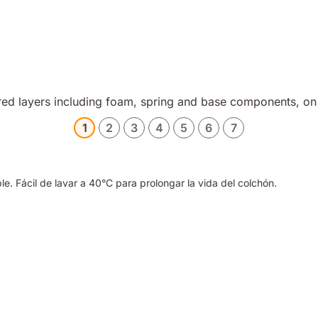
1
2
3
4
5
6
7
. Fácil de lavar a 40°C para prolongar la vida del colchón.