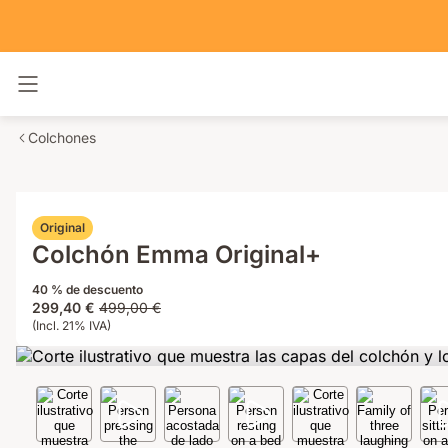
Alternar navegación
Colchones
Original
Colchón Emma Original+
40 % de descuento
Precio
Precio
299,40 €
499,00 €
299,40 €
(Incl. 21% IVA)
original
499,00 €