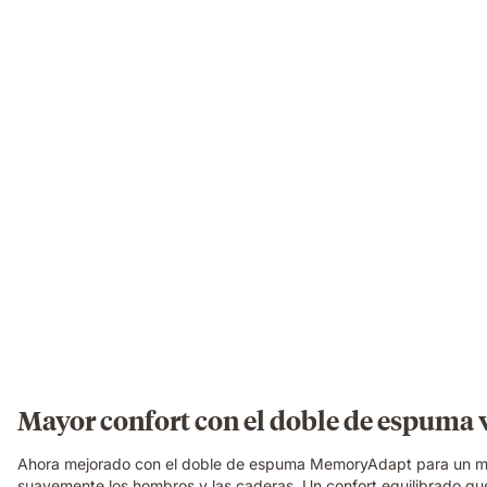
a
cosy
bedroom.
Mayor confort con el doble de espuma
Ahora mejorado con el doble de espuma MemoryAdapt para un mayo
suavemente los hombros y las caderas. Un confort equilibrado qu