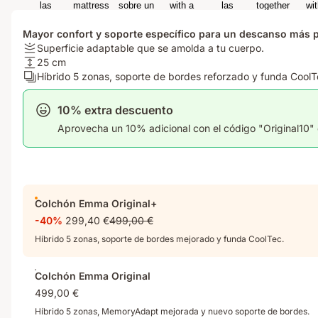
Mayor confort y soporte específico para un descanso más 
Firmeza:
Superficie adaptable que se amolda a tu cuerpo.
Superficie
Altura
25 cm
adaptable
del
Número
Híbrido 5 zonas, soporte de bordes reforzado y funda CoolT
que
colchón:
de
se
25
capas:
10% extra descuento
amolda
cm
Híbrido
Aprovecha un 10% adicional con el código "Original10" e
a
5
tu
zonas,
cuerpo.
soporte
de
bordes
reforzado
Colchón Emma Original+
y
-40%
299,40 €
499,00 €
funda
Híbrido 5 zonas, soporte de bordes mejorado y funda CoolTec.
CoolTec.
Colchón Emma Original
499,00 €
Híbrido 5 zonas, MemoryAdapt mejorada y nuevo soporte de bordes.