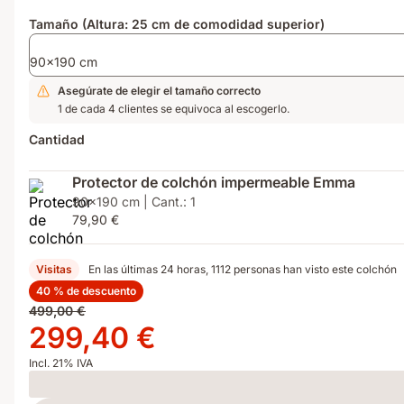
Tamaño (Altura: 25 cm de comodidad superior)
90x190 cm
Asegúrate de elegir el tamaño correcto
1 de cada 4 clientes se equivoca al escogerlo.
Cantidad
Protector de colchón impermeable Emma
90x190 cm | Cant.: 1
79,90 €
Visitas
En las últimas 24 horas, 1112 personas han visto este colchón
40 % de descuento
Precio
499,00 €
original
Precio
299,40 €
499,00 €
299,40 €
Incl. 21% IVA