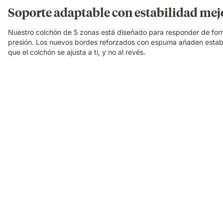
Soporte adaptable con estabilidad me
Nuestro colchón de 5 zonas está diseñado para responder de for
presión. Los nuevos bordes reforzados con espuma añaden estabi
que el colchón se ajusta a ti, y no al revés.
Video
of
a
family
relaxing
and
laughing
together
on
an
Emma
Original
mattress
in