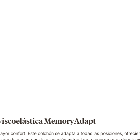
 viscoelástica MemoryAdapt
r confort. Este colchón se adapta a todas las posiciones, ofrecien
e ayuda a mantener la alineación natural de tu cuerpo para dormir m