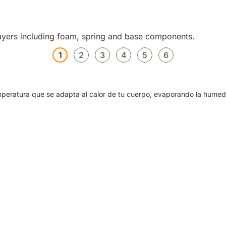
1
2
3
4
5
6
mperatura que se adapta al calor de tu cuerpo, evaporando la hume